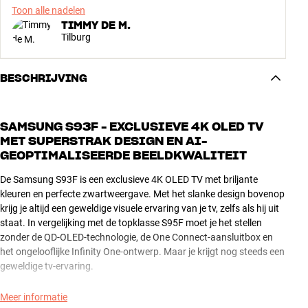
Toon alle nadelen
TIMMY DE M.
Tilburg
BESCHRIJVING
SAMSUNG S93F - EXCLUSIEVE 4K OLED TV
MET SUPERSTRAK DESIGN EN AI-
GEOPTIMALISEERDE BEELDKWALITEIT
De Samsung S93F is een exclusieve 4K OLED TV met briljante
kleuren en perfecte zwartweergave. Met het slanke design bovenop
krijg je altijd een geweldige visuele ervaring van je tv, zelfs als hij uit
staat. In vergelijking met de topklasse S95F moet je het stellen
zonder de QD-OLED-technologie, de One Connect-aansluitbox en
het ongelooflijke Infinity One-ontwerp. Maar je krijgt nog steeds een
geweldige tv-ervaring.
Of je nu films, series, sport of games kijkt, je krijgt altijd de best
Meer informatie