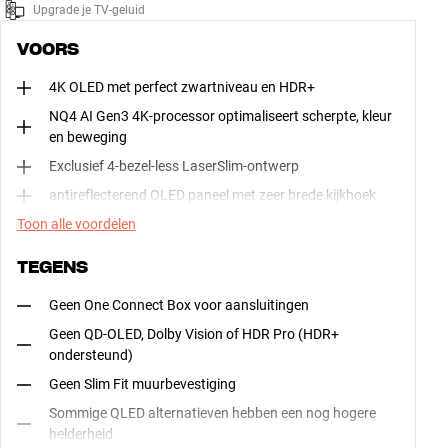
Upgrade je TV-geluid
VOORS
4K OLED met perfect zwartniveau en HDR+
NQ4 AI Gen3 4K-processor optimaliseert scherpte, kleur
en beweging
Exclusief 4-bezel-less LaserSlim-ontwerp
antireflecterend OLED paneel met zeer brede kijkhoek
Toon alle voordelen
TEGENS
Geen One Connect Box voor aansluitingen
Geen QD-OLED, Dolby Vision of HDR Pro (HDR+
ondersteund)
Geen Slim Fit muurbevestiging
Sommige QLED alternatieven hebben een nog hogere
helderheid