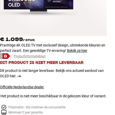
Accessoires
INSPIRATIE
MERKEN
€ 1.099
/
STUK
NIEUW
Prachtige 4K OLED TV met exclusief design, uitstekende kleuren en
perfect zwart. Een geweldige TV-ervaring!
Bekijk ze hier
AANBIEDINGEN
Productinformatieblad
DIT PRODUCT IS NIET MEER LEVERBAAR
Winkels
Dit product is niet langer leverbaar. Bekijk ons actueel aanbod van
Klantenservice
OLED hier.
Inloggen
Klantenservice
Officiële Nederlandse dealer
Bouw met geluid
Het product is niet meer beschikbaar in de gekozen kleur of variant.
Prijsmatch - Wij matchen de concurrentie
Minimaal 2 jaar garantie