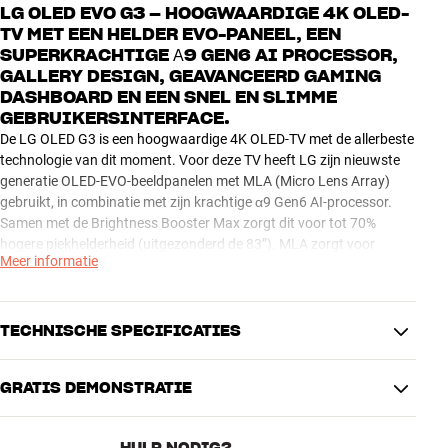
LG OLED EVO G3 – HOOGWAARDIGE 4K OLED-
TV MET EEN HELDER EVO-PANEEL, EEN
SUPERKRACHTIGE Α9 GEN6 AI PROCESSOR,
GALLERY DESIGN, GEAVANCEERD GAMING
DASHBOARD EN EEN SNEL EN SLIMME
GEBRUIKERSINTERFACE.
De LG OLED G3 is een hoogwaardige 4K OLED-TV met de allerbeste
technologie van dit moment. Voor deze TV heeft LG zijn nieuwste
generatie OLED-EVO-beeldpanelen met MLA (Micro Lens Array)
gebruikt, in combinatie met zijn krachtige α9 Gen6 AI-processor.
Samen met de Brightness Booster Max zorgt dit voor tot 70%
hogere piekhelderheid (uitgezonderd de 83”). MLA zorgt voor
Meer informatie
minder verstrooiing van het licht en tegelijkertijd een grotere
kijkhoek van 160° met behoud van kleurechtheid.
Samen met de perfecte zwartweergave van het OLED-scherm geeft
TECHNISCHE SPECIFICATIES
dit de allerbeste beeldkwaliteit tot nog toe. Bij de OLED G3 heeft LG
bovendien een speciale SAR coating toegevoegd die reflecties
GRATIS DEMONSTRATIE
tegengaat. Het Comfort Display filter zorgt dat je geen last krijgt bij
IMAGE
langer kijken.
Resolutie
4K Ultra HD
Schermtype
OLED