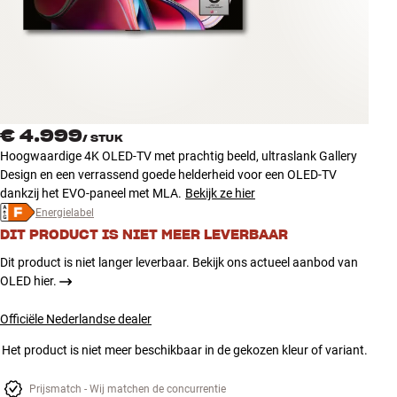
Accessoires
INSPIRATIE
MERKEN
€ 4.999
/
STUK
NIEUW
Hoogwaardige 4K OLED-TV met prachtig beeld, ultraslank Gallery
Design en een verrassend goede helderheid voor een OLED-TV
AANBIEDINGEN
dankzij het EVO-paneel met MLA.
Bekijk ze hier
Energielabel
DIT PRODUCT IS NIET MEER LEVERBAAR
Winkels
Klantenservice
Dit product is niet langer leverbaar. Bekijk ons actueel aanbod van
Inloggen
OLED hier.
Klantenservice
Bouw met geluid
Officiële Nederlandse dealer
Het product is niet meer beschikbaar in de gekozen kleur of variant.
Prijsmatch - Wij matchen de concurrentie