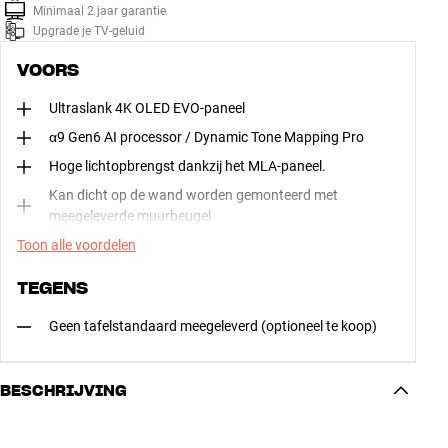
Minimaal 2 jaar garantie
Upgrade je TV-geluid
VOORS
Ultraslank 4K OLED EVO-paneel
α9 Gen6 AI processor / Dynamic Tone Mapping Pro
Hoge lichtopbrengst dankzij het MLA-paneel.
Kan dicht op de wand worden gemonteerd met
meegeleverde muurbeugel
Toon alle voordelen
TEGENS
Geen tafelstandaard meegeleverd (optioneel te koop)
BESCHRIJVING