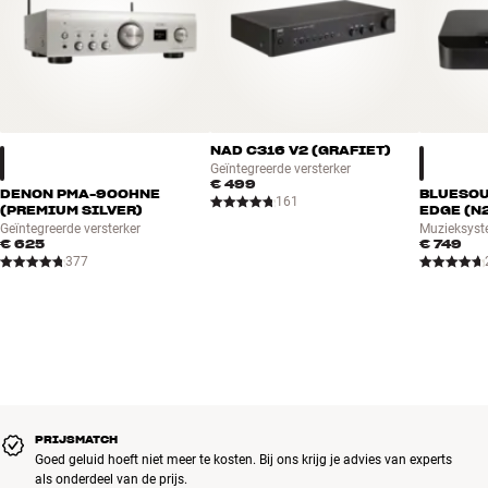
NAD C316 V2 (GRAFIET)
Geïntegreerde versterker
€ 499
DENON PMA-900HNE
BLUESO
161
(PREMIUM SILVER)
EDGE (N
Geïntegreerde versterker
Muzieksyst
€ 625
€ 749
377
PRIJSMATCH
Goed geluid hoeft niet meer te kosten. Bij ons krijg je advies van experts
als onderdeel van de prijs.