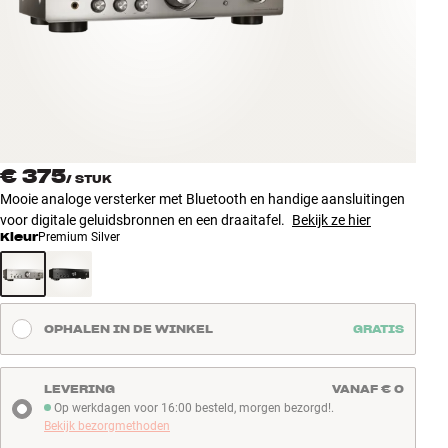
Accessoires
INSPIRATIE
MERKEN
NIEUW
€ 375
/
STUK
Mooie analoge versterker met Bluetooth en handige aansluitingen
AANBIEDINGEN
voor digitale geluidsbronnen en een draaitafel.
Bekijk ze hier
Kleur
Premium Silver
Winkels
Klantenservice
Inloggen
OPHALEN IN DE WINKEL
GRATIS
Klantenservice
Bouw met geluid
LEVERING
VANAF € 0
Op werkdagen voor 16:00 besteld, morgen bezorgd!.
Op werkdagen voor 16:00 besteld, morgen bezorgd!
Bekijk bezorgmethoden