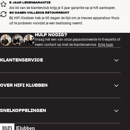
5 JAAR LEDENGARANTIE
Als lid van de klantenclub krijg je 5 jaar garantie op je hifi aankopen.
60 DAGEN VOLLEDIG RETOURRECHT
Bij HiFi Klubben heb je 60 dagen de tijd om je nieuwe apparatuur thuis
uit te proberen voordat je een beslissing neemt.
HULP NODIG?
Vraag het een van onze gepassioneerde hi-fi-experts of
neem contact op met de klantenservice.
Krijg hulp
KLANTENSERVICE
Contactgegevens
OVER HIFI KLUBBEN
Vragen en antwoorden
Ruilen en retourneren
Winkel zoeken
Bestelling herroepen
SNELKOPPELINGEN
Over ons
Levering
Klantenclub
Cadeaubonnen