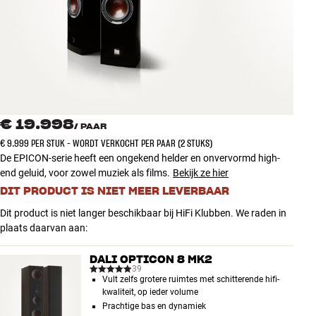
Accessoires
INSPIRATIE
MERKEN
NIEUW
€ 19.998
/
PAAR
€ 9.999 PER STUK - WORDT VERKOCHT PER PAAR (2 STUKS)
AANBIEDINGEN
De EPICON-serie heeft een ongekend helder en onvervormd high-
end geluid, voor zowel muziek als films.
Bekijk ze hier
DIT PRODUCT IS NIET MEER LEVERBAAR
Winkels
Klantenservice
Dit product is niet langer beschikbaar bij HiFi Klubben. We raden in
Inloggen
plaats daarvan aan:
Klantenservice
Bouw met geluid
DALI OPTICON 8 MK2
39
Vult zelfs grotere ruimtes met schitterende hifi-
kwaliteit, op ieder volume
Prachtige bas en dynamiek