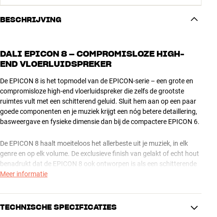
BESCHRIJVING
DALI EPICON 8 – COMPROMISLOZE HIGH-
END VLOERLUIDSPREKER
De EPICON 8 is het topmodel van de EPICON-serie – een grote en
compromisloze high-end vloerluidspreker die zelfs de grootste
ruimtes vult met een schitterend geluid. Sluit hem aan op een paar
goede componenten en je muziek krijgt een nóg betere detaillering,
basweergave en fysieke dimensie dan bij de compactere EPICON 6.
De EPICON 8 haalt moeiteloos het allerbeste uit je muziek, in elk
genre en op elk volume. De exclusieve finish van gelakt of echt hout
benadrukt dat de EPICON 8 ook ontworpen is als een schitterende
aanvulling op een modern interieur.
Meer informatie
En alhoewel de EPICON 8 allesbehalve gratis is, is het toch een
wonder dat DALI dit kwaliteitsniveau heeft weten te bereiken voor
TECHNISCHE SPECIFICATIES
een prijs die je als gewone sterveling nog wel kunt betalen.