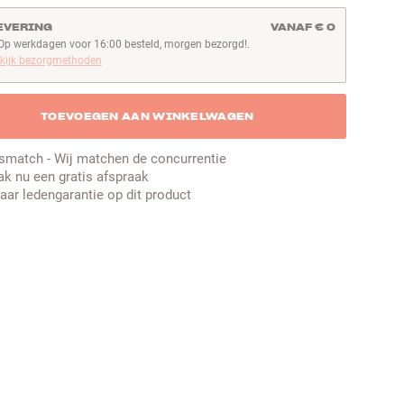
EVERING
VANAF € 0
Op werkdagen voor 16:00 besteld, morgen bezorgd!.
p werkdagen voor 16:00 besteld, morgen bezorgd!
kijk bezorgmethoden
TOEVOEGEN AAN WINKELWAGEN
jsmatch - Wij matchen de concurrentie
k nu een gratis afspraak
jaar ledengarantie op dit product