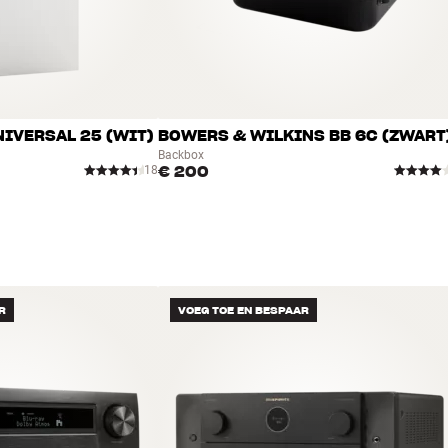
rill)
IVERSAL 25 (WIT)
BOWERS & WILKINS BB 6C (ZWART
vlak): 12,8 cm
Backbox
€ 200
18
apart verkrijgbaar
R
VOEG TOE EN BESPAAR