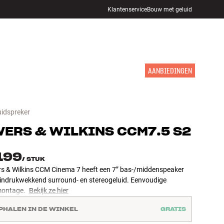
Klantenservice
Bouw met geluid
WINKELS
INLOGGEN
WINKELWAGEN
INSPIRATIE
MERKEN
NIEUW
AANBIEDINGEN
uidspreker
ERS & WILKINS
CCM7.5 S2
.199
/
STUK
s & Wilkins CCM Cinema 7 heeft een 7” bas-/middenspeaker
 indrukwekkend surround- en stereogeluid. Eenvoudige
montage.
Bekijk ze hier
PHALEN IN DE WINKEL
GRATIS