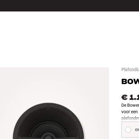
LS
ACCESSOIRES
Plafondl
BOW
€ 1
De Bower
voor een
plafond
O