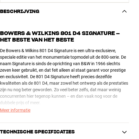
BESCHRIJVING
BOWERS & WILKINS 801 D4 SIGNATURE –
HET BESTE VAN HET BESTE
De Bowers & Wilkins 801 D4 Signature is een ultra-exclusieve,
speciale editie van het monumentale topmodel uit de 800-serie. De
naam Signature is sinds de oprichting van B&W in 1966 slechts
zeven keer gebruikt, en dat feit alleen al staat garant voor prestige
en exclusiviteit. De 801 D4 Signature heeft precies dezelfde
kwaliteiten als de 801 D4, maar zowel het ontwerp als de prestaties
zijn nu nog beter geworden. Zo veel beter zelfs, dat maar weinig
concurrenten hier tegenop kunnen – en dan vaak nog voor de
dubbele prijs of meer.
Meer informatie
Afgezien van de upgrades hieronder is de 801 D4 Signature identiek
aan de standaard 801 D4. [
link
]
TECHNISCHE SPECIFICATIES
EEN UNIEKE BEHUIZING