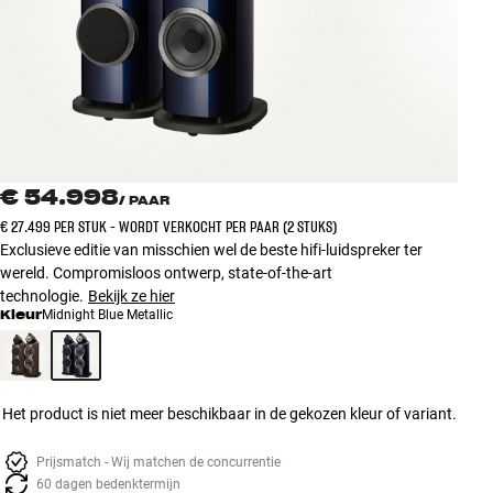
Accessoires
INSPIRATIE
MERKEN
NIEUW
€ 54.998
/
PAAR
€ 27.499 PER STUK - WORDT VERKOCHT PER PAAR (2 STUKS)
AANBIEDINGEN
Exclusieve editie van misschien wel de beste hifi-luidspreker ter
wereld. Compromisloos ontwerp, state-of-the-art
technologie.
Bekijk ze hier
Winkels
Kleur
Midnight Blue Metallic
Klantenservice
Inloggen
Klantenservice
Bouw met geluid
Het product is niet meer beschikbaar in de gekozen kleur of variant.
Prijsmatch - Wij matchen de concurrentie
60 dagen bedenktermijn