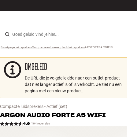
Hi-fi
MENU
WINKELS
INLOGGEN
WINKELWAGEN
Luidsprekers
Skip to content
Frontpage
Luidsprekers
›
Compacte en boekenplank luidsprekers
›
ARGFORTEA5WIFIBL
›
Platenspeler
OMGELEID
Koptelefoons
De URL die je volgde leidde naar een outlet-product
Surround
dat niet langer actief is of is verkocht. Je ziet nu een
pagina met een nieuw product.
Tv
Compacte luidsprekers - Actief
(set)
Systeem
ARGON AUDIO
FORTE A5 WIFI
4.6
164 recensies
Kabels