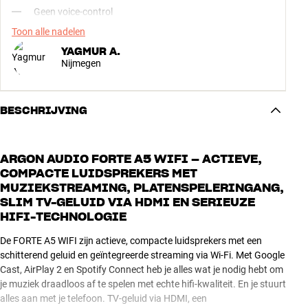
Geen voice-control
Toon alle nadelen
YAGMUR A.
Nijmegen
BESCHRIJVING
ARGON AUDIO FORTE A5 WIFI – ACTIEVE,
COMPACTE LUIDSPREKERS MET
MUZIEKSTREAMING, PLATENSPELERINGANG,
SLIM TV-GELUID VIA HDMI EN SERIEUZE
HIFI-TECHNOLOGIE
De FORTE A5 WIFI zijn actieve, compacte luidsprekers met een
schitterend geluid en geïntegreerde streaming via Wi-Fi. Met Google
Cast, AirPlay 2 en Spotify Connect heb je alles wat je nodig hebt om
je muziek draadloos af te spelen met echte hifi-kwaliteit. En je stuurt
alles aan met je telefoon. TV-geluid via HDMI, een