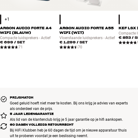
ARGON AUDIO FORTE A4
ARGON AUDIO FORTE A55
KEF LSX 
WIFI (BLAUW)
WIFI (WIT)
Compacte lu
€ 853
/ 
Compacte luidsprekers - Actief
Vloerstaande luidsprekers - Actief
€ 699
/ SET
€ 1.299
/ SET
71
70
PRIJSMATCH
Goed geluid hoeft niet meer te kosten. Bij ons krijg je advies van experts
als onderdeel van de prijs.
5 JAAR LEDENGARANTIE
Als lid van de klantenclub krijg je 5 jaar garantie op je hifi aankopen.
60 DAGEN VOLLEDIG RETOURRECHT
Bij HiFi Klubben heb je 60 dagen de tijd om je nieuwe apparatuur thuis
uit te proberen voordat je een beslissing neemt.