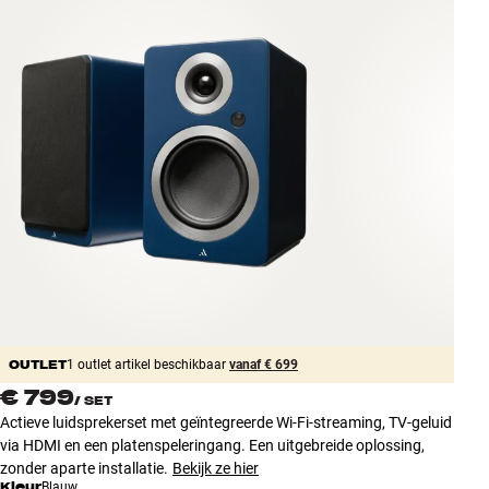
Accessoires
INSPIRATIE
MERKEN
NIEUW
AANBIEDINGEN
Winkels
Klantenservice
Inloggen
OUTLET
Klantenservice
1 outlet artikel beschikbaar
vanaf € 699
Bouw met geluid
€ 799
/
SET
Actieve luidsprekerset met geïntegreerde Wi-Fi-streaming, TV-geluid
via HDMI en een platenspeleringang. Een uitgebreide oplossing,
zonder aparte installatie.
Bekijk ze hier
Kleur
Blauw