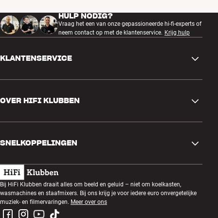
HULP NODIG?
Vraag het een van onze gepassioneerde hi-fi-experts of
neem contact op met de klantenservice.
Krijg hulp
KLANTENSERVICE
Contactgegevens
OVER HIFI KLUBBEN
Vragen en antwoorden
Ruilen en retourneren
Winkel zoeken
Bestelling herroepen
SNELKOPPELINGEN
Over ons
Levering
Klantenclub
Cadeaubonnen
Algemene voorwaarden
Luisteravond
Bij HiFi Klubben draait alles om beeld en geluid – niet om koelkasten,
Bouwen met geluid
wasmachines en staafmixers. Bij ons krijg je voor iedere euro onvergetelijke
Privacybeleid
Prijsvragen
muziek- en filmervaringen.
Meer over ons
Montage en installatie