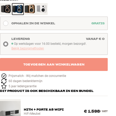
OPHALEN IN DE WINKEL
GRATIS
LEVERING
VANAF € 0
Op werkdagen voor 16:00 besteld, morgen bezorgd!.
Op werkdagen voor 16:00 besteld, morgen bezorgd!
Bekijk bezorgmethoden
TOEVOEGEN AAN WINKELWAGEN
Prijsmatch - Wij matchen de concurrentie
60 dagen bedenktermijn
5 jaar ledengarantie
DIT PRODUCT IS OOK BESCHIKBAAR IN EEN BUNDEL
HITH + FORTE A5 WIFI
€ 1.598
/
SET
HiFi-Meubel