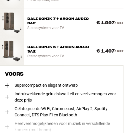
DALI SONIK 7 + ARGON AUDIO
€ 1.997
SA2
/
SET
Stereosysteem voor TV
DALI SONIK 5 + ARGON AUDIO
€ 1.497
SA2
/
SET
Stereosysteem voor TV
VOORS
Supercompact en elegant ontwerp
Indrukwekkende geluidskwaliteit en veel vermogen voor
deze prijs
Geïntegreerde Wi-Fi, Chromecast, AirPlay 2, Spotify
Connect, DTS Play-FI en Bluetooth
Heel veel mogelijkheden voor muziek in verschillende
kamers (multiroom)