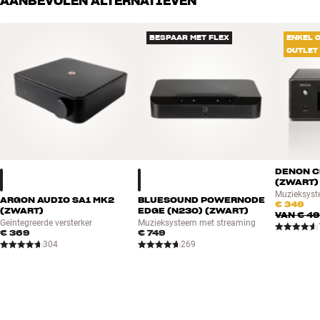
AANBEVOLEN ALTERNATIEVEN
BESPAAR MET FLEX
ENKEL 
OUTLET
DENON C
(ZWART)
Muzieksyst
ARGON AUDIO SA1 MK2
BLUESOUND POWERNODE
€ 349
(ZWART)
EDGE (N230) (ZWART)
VAN
€ 4
Geïntegreerde versterker
Muzieksysteem met streaming
€ 369
€ 749
304
269