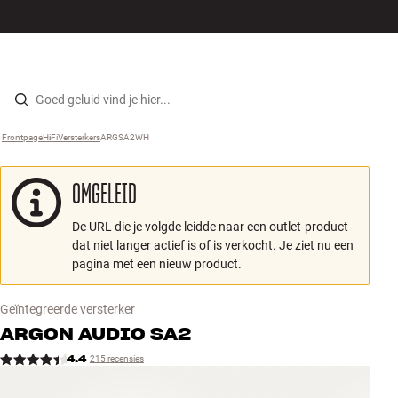
Hi-fi
MENU
WINKELS
INLOGGEN
WINKELWAGEN
Luidsprekers
Skip to content
Frontpage
HiFi
›
Versterkers
›
ARGSA2WH
›
Platenspeler
OMGELEID
Koptelefoons
De URL die je volgde leidde naar een outlet-product
Surround
dat niet langer actief is of is verkocht. Je ziet nu een
pagina met een nieuw product.
Tv
Geïntegreerde versterker
Systeem
ARGON AUDIO
SA2
4.4
215 recensies
Kabels