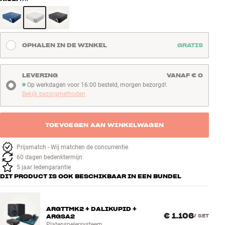
OPHALEN IN DE WINKEL
GRATIS
LEVERING
VANAF € 0
Op werkdagen voor 16:00 besteld, morgen bezorgd!.
Op werkdagen voor 16:00 besteld, morgen bezorgd!
Bekijk bezorgmethoden
TOEVOEGEN AAN WINKELWAGEN
Prijsmatch - Wij matchen de concurrentie
60 dagen bedenktermijn
5 jaar ledengarantie
DIT PRODUCT IS OOK BESCHIKBAAR IN EEN BUNDEL
ARGTTMK2 + DALIKUPID +
€ 1.106
ARGSA2
/
SET
Platenspelersysteem