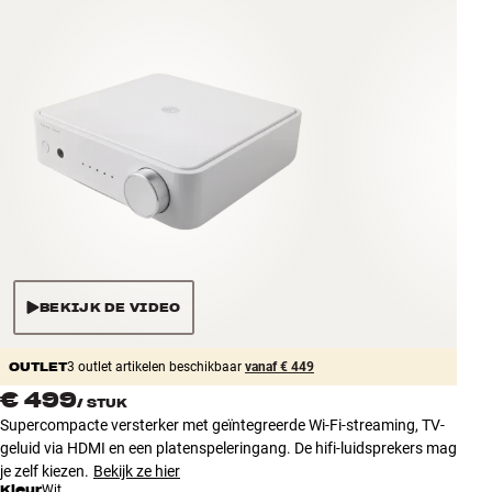
Accessoires
INSPIRATIE
MERKEN
NIEUW
AANBIEDINGEN
Winkels
BEKIJK DE VIDEO
Klantenservice
Inloggen
OUTLET
Klantenservice
3 outlet artikelen beschikbaar
vanaf € 449
Bouw met geluid
€ 499
/
STUK
Supercompacte versterker met geïntegreerde Wi-Fi-streaming, TV-
geluid via HDMI en een platenspeleringang. De hifi-luidsprekers mag
je zelf kiezen.
Bekijk ze hier
Kleur
Wit