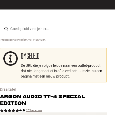
Hi-fi
MENU
WINKELS
INLOGGEN
WINKELWAGEN
Luidsprekers
Skip to content
Frontpage
Platenspeler
›
ARGTT4SEHGBK
›
Platenspeler
OMGELEID
Koptelefoons
De URL die je volgde leidde naar een outlet-product
Surround
dat niet langer actief is of is verkocht. Je ziet nu een
pagina met een nieuw product.
Tv
Draaitafel
Systeem
ARGON AUDIO
TT-4 SPECIAL
EDITION
Kabels
4.9
205 recensies