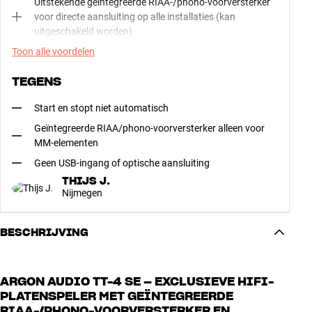
Uitstekende geïntegreerde RIAA-/phono-voorversterker
voor directe aansluiting op alle installaties (kan
uitgeschakeld worden)
Toon alle voordelen
TEGENS
Start en stopt niet automatisch
Geïntegreerde RIAA/phono-voorversterker alleen voor
MM-elementen
Geen USB-ingang of optische aansluiting
THIJS J.
Nijmegen
BESCHRIJVING
ARGON AUDIO TT-4 SE – EXCLUSIEVE HIFI-
PLATENSPELER MET GEÏNTEGREERDE
RIAA-/PHONO-VOORVERSTERKER EN