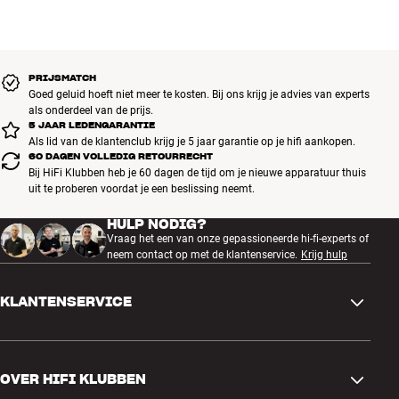
PRIJSMATCH
Goed geluid hoeft niet meer te kosten. Bij ons krijg je advies van experts
als onderdeel van de prijs.
5 JAAR LEDENGARANTIE
Als lid van de klantenclub krijg je 5 jaar garantie op je hifi aankopen.
60 DAGEN VOLLEDIG RETOURRECHT
Bij HiFi Klubben heb je 60 dagen de tijd om je nieuwe apparatuur thuis
uit te proberen voordat je een beslissing neemt.
HULP NODIG?
Vraag het een van onze gepassioneerde hi-fi-experts of
neem contact op met de klantenservice.
Krijg hulp
KLANTENSERVICE
Contactgegevens
OVER HIFI KLUBBEN
Vragen en antwoorden