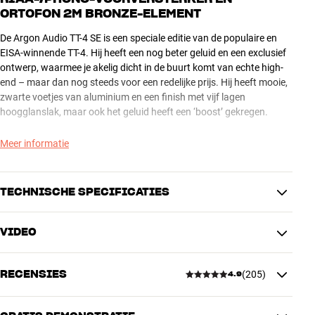
ORTOFON 2M BRONZE-ELEMENT
De Argon Audio TT-4 SE is een speciale editie van de populaire en
EISA-winnende TT-4. Hij heeft een nog beter geluid en een exclusief
ontwerp, waarmee je akelig dicht in de buurt komt van echte high-
end – maar dan nog steeds voor een redelijke prijs. Hij heeft mooie,
zwarte voetjes van aluminium en een finish met vijf lagen
hoogglanslak, maar ook het geluid heeft een ‘boost’ gekregen.
DIRECT SPEELKLAAR, EN HOE!
Meer informatie
De TT-4 SE wordt speelklaar geleverd met een 2M Bronze MM-
element van Ortofon, wat echt uniek is in deze prijsklasse. De
TECHNISCHE SPECIFICATIES
naakte Fine Line-diamant van de 2M Bronze tast de groeven veel
beter af dan andere, goedkopere oplossingen en is lineair tot
29.000 Hz.
VIDEO
AANSLUITINGEN
Dit is dus absolute topkwaliteit, en als de naald versleten is, kun je
Audio-uitgang
RCA (analoog)
zelfs nog een stapje verder gaan en upgraden naar het topmodel –
RECENSIES
(
205
)
4.9
de 2M Black. De bekabeling naar het element is ook verbeterd ten
PRODUCTINFORMATIE
opzichte van de standaardversie, en het draaiplateau is gedempt
Automatisch
Nee
met rubber aan de onderkant, waardoor het bijna resonantieloos is.