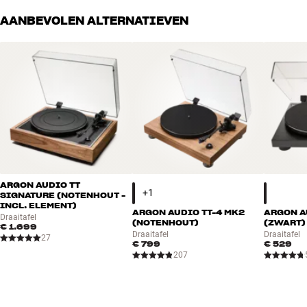
AANBEVOLEN ALTERNATIEVEN
ARGON AUDIO TT
SIGNATURE (NOTENHOUT -
INCL. ELEMENT)
ARGON AUDIO TT-4 MK2
ARGON A
Draaitafel
(NOTENHOUT)
(ZWART)
€ 1.699
Draaitafel
Draaitafel
27
€ 799
€ 529
207