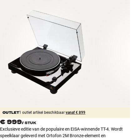
Accessoires
INSPIRATIE
MERKEN
NIEUW
AANBIEDINGEN
Winkels
Klantenservice
Inloggen
Klantenservice
Bouw met geluid
OUTLET
1 outlet artikel beschikbaar
vanaf € 899
€ 999
/
STUK
Exclusieve editie van de populaire en EISA-winnende TT-4. Wordt
speelklaar geleverd met Ortofon 2M Bronze-element en