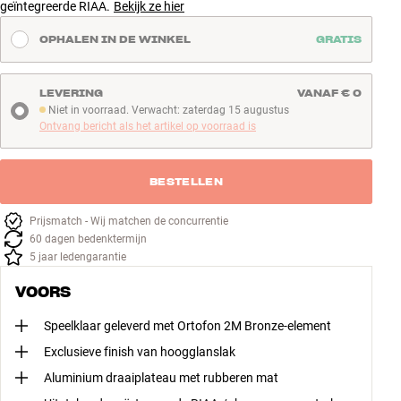
geïntegreerde RIAA.
Bekijk ze hier
OPHALEN IN DE WINKEL
GRATIS
LEVERING
VANAF € 0
Niet in voorraad. Verwacht: zaterdag 15 augustus
Niet in voorraad. Verwacht: zaterdag 15 augustus
Ontvang bericht als het artikel op voorraad is
BESTELLEN
Prijsmatch - Wij matchen de concurrentie
60 dagen bedenktermijn
5 jaar ledengarantie
VOORS
Speelklaar geleverd met Ortofon 2M Bronze-element
Exclusieve finish van hoogglanslak
Aluminium draaiplateau met rubberen mat