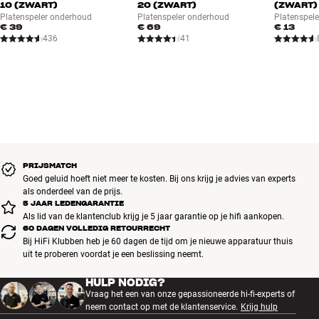
10 (ZWART)
20 (ZWART)
(ZWART)
Platenspeler onderhoud
Platenspeler onderhoud
Platenspel
€ 39
€ 69
€ 13
436
41
PRIJSMATCH
Goed geluid hoeft niet meer te kosten. Bij ons krijg je advies van experts
als onderdeel van de prijs.
5 JAAR LEDENGARANTIE
Als lid van de klantenclub krijg je 5 jaar garantie op je hifi aankopen.
60 DAGEN VOLLEDIG RETOURRECHT
Bij HiFi Klubben heb je 60 dagen de tijd om je nieuwe apparatuur thuis
uit te proberen voordat je een beslissing neemt.
HULP NODIG?
Vraag het een van onze gepassioneerde hi-fi-experts of
neem contact op met de klantenservice.
Krijg hulp