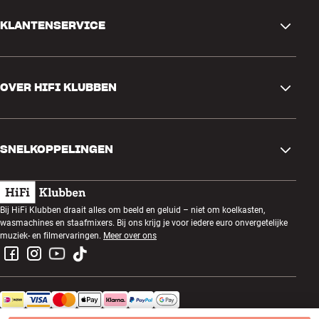
KLANTENSERVICE
Contactgegevens
OVER HIFI KLUBBEN
Vragen en antwoorden
Ruilen en retourneren
Winkel zoeken
Bestelling herroepen
SNELKOPPELINGEN
Over ons
Levering
Klantenclub
Cadeaubonnen
Algemene voorwaarden
Luisteravond
Bij HiFi Klubben draait alles om beeld en geluid – niet om koelkasten,
Bouwen met geluid
wasmachines en staafmixers. Bij ons krijg je voor iedere euro onvergetelijke
Privacybeleid
Prijsvragen
muziek- en filmervaringen.
Meer over ons
Montage en installatie
Werken bij HiFi Klubben
Huur een SOUNDBOKS
Apparaten recyclen