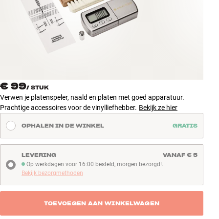
Accessoires
INSPIRATIE
MERKEN
NIEUW
€ 99
/
STUK
Verwen je platenspeler, naald en platen met goed apparatuur.
AANBIEDINGEN
Prachtige accessoires voor de vinylliefhebber.
Bekijk ze hier
OPHALEN IN DE WINKEL
GRATIS
Winkels
Klantenservice
Inloggen
LEVERING
VANAF € 5
Klantenservice
Op werkdagen voor 16:00 besteld, morgen bezorgd!.
Op werkdagen voor 16:00 besteld, morgen bezorgd!
Bouw met geluid
Bekijk bezorgmethoden
TOEVOEGEN AAN WINKELWAGEN