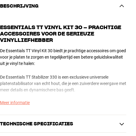
BESCHRIJVING
ESSENTIALS TT VINYL KIT 30 – PRACHTIGE
ACCESSOIRES VOOR DE SERIEUZE
VINYLLIEFHEBBER
De Essentials TT Vinyl Kit 30 biedt je prachtige accessoires om goed
voor je platen te zorgen en tegelijkertijd een betere geluidskwaliteit
uit je vinyl te halen:
De Essentials TT Stabilizer 330 is een exclusieve universele
platenstabilisator van echt hout, die je een zuiverdere weergave met
meer details en dynamischere bas geeft.
Meer informatie
De Essentials TT Brush 3 is een luxe platenborstel met een handvat
van echt hout en borstelharen van geitenhaar voor zowel droge als
natte reiniging.
TECHNISCHE SPECIFICATIES
De Essentials Brush Stylus 3 is een prachtige kleine