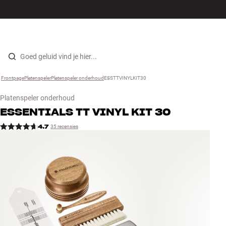
Hi-fi
MENU
WINKELS
INLOGGEN
WINKELWAGEN
Luidsprekers
Skip to content
Frontpage
Platenspeler
›
Platenspeler onderhoud
›
ESSTTVINYLKIT30
›
Platenspeler
Platenspeler onderhoud
Koptelefoons
ESSENTIALS
TT VINYL KIT 30
4.7
35 recensies
Surround
Tv
Systeem
Kabels