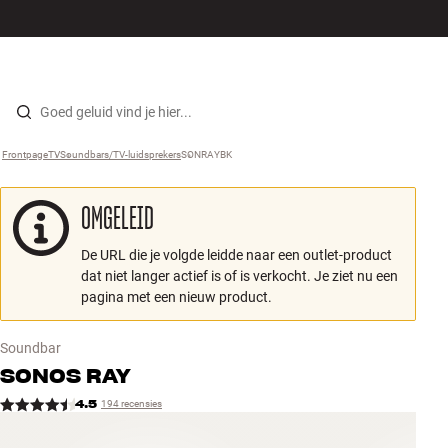
Hi-fi
MENU
WINKELS
INLOGGEN
WINKELWAGEN
Luidsprekers
Skip to content
Frontpage
TV
›
Soundbars/TV-luidsprekers
›
SONRAYBK
›
Platenspeler
OMGELEID
Koptelefoons
De URL die je volgde leidde naar een outlet-product
Surround
dat niet langer actief is of is verkocht. Je ziet nu een
pagina met een nieuw product.
Tv
Soundbar
Systeem
SONOS
RAY
4.5
194 recensies
Kabels