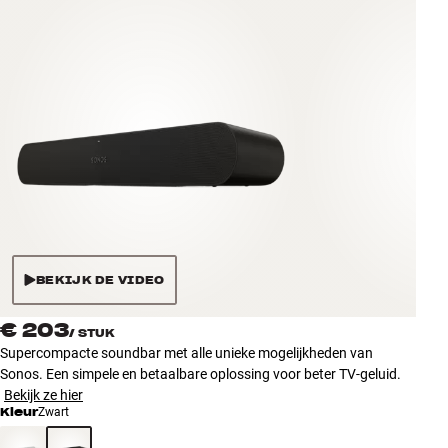
Accessoires
INSPIRATIE
MERKEN
NIEUW
AANBIEDINGEN
Winkels
BEKIJK DE VIDEO
Klantenservice
Inloggen
€ 203
/
STUK
Klantenservice
Supercompacte soundbar met alle unieke mogelijkheden van
Bouw met geluid
Sonos. Een simpele en betaalbare oplossing voor beter TV-geluid.
Bekijk ze hier
Kleur
Zwart