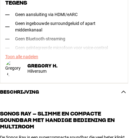
TEGENS
Geen aansluiting via HDMI/eARC
Geen ingebouwde surroundgeluid of apart
middenkanaal
Geen Bluetooth-streaming
Geen geïntegreerde microfoon voor voice-control
Toon alle nadelen
GREGORY H.
Hilversum
BESCHRIJVING
SONOS RAY – SLIMME EN COMPACTE
SOUNDBAR MET HANDIGE BEDIENING EN
MULTIROOM
De Sonos Ray is een supercompacte soundbar die veel beter klinkt