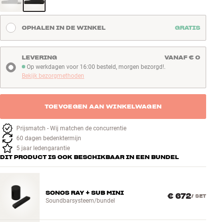
OPHALEN IN DE WINKEL
GRATIS
LEVERING
VANAF € 0
Op werkdagen voor 16:00 besteld, morgen bezorgd!.
Op werkdagen voor 16:00 besteld, morgen bezorgd!
Bekijk bezorgmethoden
TOEVOEGEN AAN WINKELWAGEN
Prijsmatch - Wij matchen de concurrentie
60 dagen bedenktermijn
5 jaar ledengarantie
DIT PRODUCT IS OOK BESCHIKBAAR IN EEN BUNDEL
SONOS RAY + SUB MINI
€ 672
/
SET
Soundbarsysteem/bundel