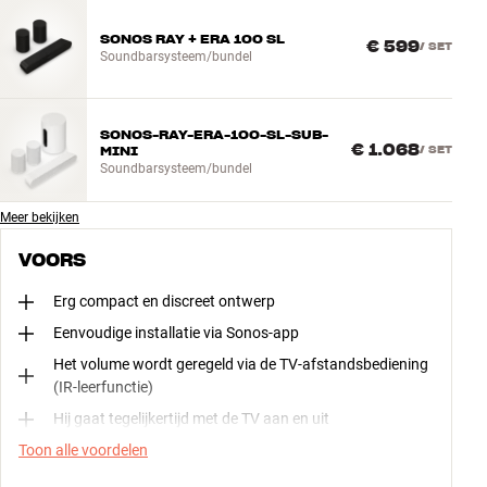
SONOS RAY + ERA 100 SL
€ 599
/
SET
Soundbarsysteem/bundel
SONOS-RAY-ERA-100-SL-SUB-
€ 1.068
MINI
/
SET
Soundbarsysteem/bundel
Meer bekijken
VOORS
Erg compact en discreet ontwerp
Eenvoudige installatie via Sonos-app
Het volume wordt geregeld via de TV-afstandsbediening
(IR-leerfunctie)
Hij gaat tegelijkertijd met de TV aan en uit
Toon alle voordelen