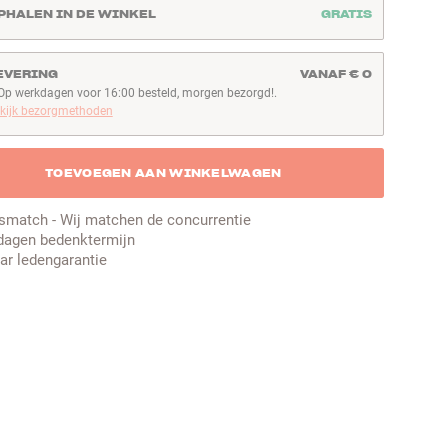
PHALEN IN DE WINKEL
GRATIS
EVERING
VANAF € 0
Op werkdagen voor 16:00 besteld, morgen bezorgd!.
p werkdagen voor 16:00 besteld, morgen bezorgd!
kijk bezorgmethoden
TOEVOEGEN AAN WINKELWAGEN
jsmatch - Wij matchen de concurrentie
dagen bedenktermijn
aar ledengarantie