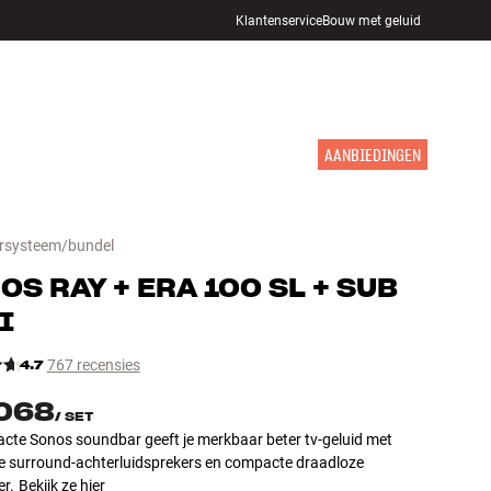
Klantenservice
Bouw met geluid
WINKELS
INLOGGEN
WINKELWAGEN
INSPIRATIE
MERKEN
NIEUW
AANBIEDINGEN
rsysteem/bundel
NOS
RAY + ERA 100 SL + SUB
I
4.7
767 recensies
.068
/
SET
cte Sonos soundbar geeft je merkbaar beter tv-geluid met
e surround-achterluidsprekers en compacte draadloze
r.
Bekijk ze hier