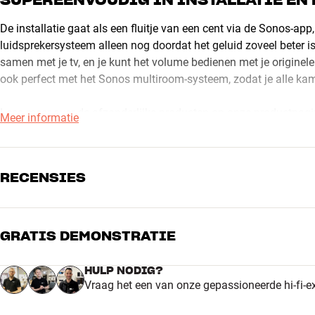
SUPEREENVOUDIG IN INSTALLATIE EN
De installatie gaat als een fluitje van een cent via de Sonos-app,
luidsprekersysteem alleen nog doordat het geluid zoveel beter i
samen met je tv, en je kunt het volume bedienen met je originele
ook perfect met het Sonos multiroom-systeem, zodat je alle kam
Lees meer over de afzonderlijke producten op onze productpagina
Meer informatie
We staan altijd klaar om je te helpen.
RECENSIES
GRATIS DEMONSTRATIE
5
4
HULP NODIG?
Vraag het een van onze gepassioneerde hi-fi-e
3
2