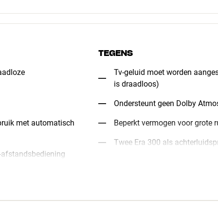
TEGENS
aadloze
Tv-geluid moet worden aangesl
is draadloos)
Ondersteunt geen Dolby Atmo
ebruik met automatisch
Beperkt vermogen voor grote 
Twee Era 300 als achterluidsp
v-afstandsbediening