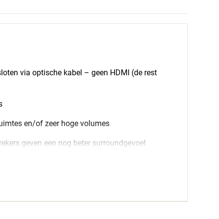
oten via optische kabel – geen HDMI (de rest
s
ruimtes en/of zeer hoge volumes
rekers geven een nog beter surroundgevoel