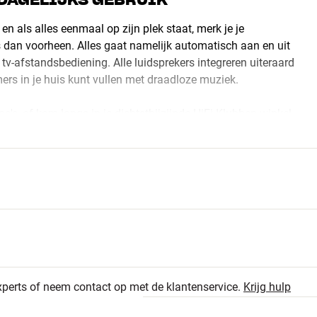
 DAGELIJKS GEBRUIK
 en als alles eenmaal op zijn plek staat, merk je je
s dan voorheen. Alles gaat namelijk automatisch aan en uit
 tv-afstandsbediening. Alle luidsprekers integreren uiteraard
ers in je huis kunt vullen met draadloze muziek.
's, of kom langs in je dichtstbijzijnde HiFi Klubben winkel.
605
4.7
120
xperts of neem contact op met de klantenservice.
Krijg hulp
23
767 recensies
11