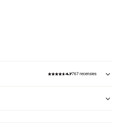
767 recensies
4.7