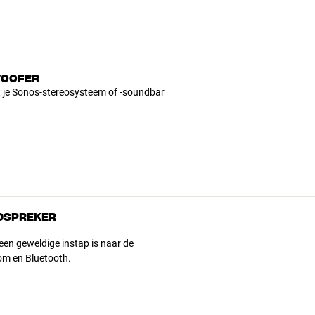
WOOFER
t je Sonos-stereosysteem of -soundbar
IDSPREKER
een geweldige instap is naar de
om en Bluetooth.