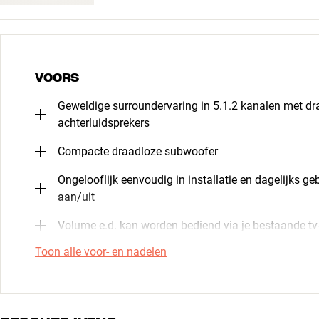
VOORS
Geweldige surroundervaring in 5.1.2 kanalen met dr
achterluidsprekers
Compacte draadloze subwoofer
Ongelooflijk eenvoudig in installatie en dagelijks g
aan/uit
Volume e.d. kan worden bediend via je bestaande t
Toon alle voor- en nadelen