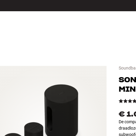
LS
ACCESSOIRES
Soundba
SO
MIN
€ 1
De compa
draadloz
subwoofe