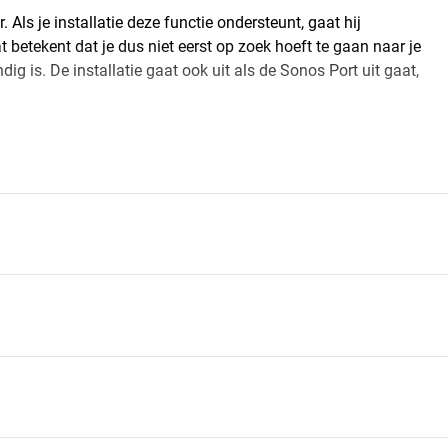
 Als je installatie deze functie ondersteunt, gaat hij
betekent dat je dus niet eerst op zoek hoeft te gaan naar je
ig is. De installatie gaat ook uit als de Sonos Port uit gaat,
 MULTIROOM-MUZIEKSYSTEEM
zin en voor alle kamers in huis. Het is bijzonder
greerd. En bovendien, Sonos is zonder twijfel het meest
startgids
updates worden automatisch via internet geïnstalleerd op
eter – helemaal vanzelf!*