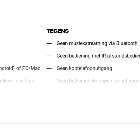
TEGENS
Geen muziekstreaming via Bluetooth
Geen bediening met IR-afstandsbedie
ndroid) of PC/Mac
Geen koptelefoonuitgang
ekers in je huis
Geen bedieningsknoppen op het appa