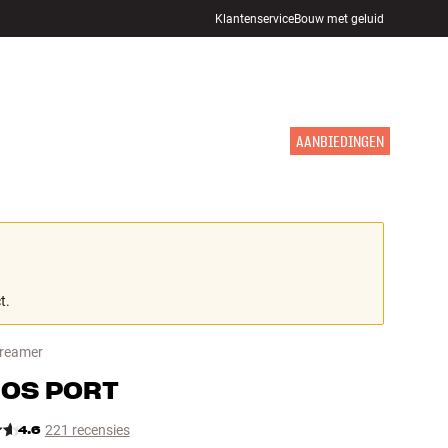
Klantenservice
Bouw met geluid
WINKELS
INLOGGEN
WINKELWAGEN
INSPIRATIE
MERKEN
NIEUW
AANBIEDINGEN
t.
reamer
NOS
PORT
4.6
221 recensies