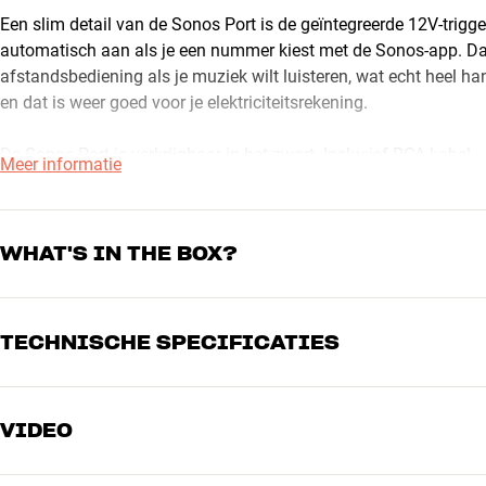
Een slim detail van de Sonos Port is de geïntegreerde 12V-trigger.
automatisch aan als je een nummer kiest met de Sonos-app. Dat 
afstandsbediening als je muziek wilt luisteren, wat echt heel hand
en dat is weer goed voor je elektriciteitsrekening.
De Sonos Port is verkrijgbaar in het zwart. Inclusief RCA-kabel.
Meer informatie
WHAT HIFI? - 2021
(Engels)
WHAT'S IN THE BOX?
SONOS – HET ORIGINELE DRAADLOZE
Sonos is het originele multiroom-muzieksysteem voor het hele ge
TECHNISCHE SPECIFICATIES
gebruiksvriendelijk en vrijwel alle streamingservices zijn geïnte
Inclusief: RCA-kabel (L/R), externe voeding (kabellengte 2 meter) en snel
verkochte en meest geteste streamingsysteem dat er bestaat.
En Sonos wordt voortdurend geüpdatet met nieuwe functies. De 
VIDEO
AANSLUITINGEN
je Sonos-systeem. Zo wordt je Sonos-systeem steeds beter en b
Audio-uitgang
Coax, RCA (analoog)
Audio-ingang
RCA (analoog)