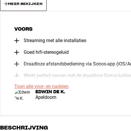
MEER BEKIJKEN
VOORS
Streaming met alle installaties
Goed hifi-stereogeluid
Draadloze afstandsbediening via Sonos-app (iOS/A
Werkt perfect samen met de draadloze Sonos-luidspr
Toon alle voor- en nadelen
EDWIN DE K.
Apeldoorn
BESCHRIJVING