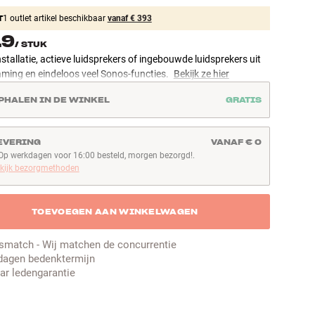
T
1 outlet artikel beschikbaar
vanaf € 393
19
/
STUK
installatie, actieve luidsprekers of ingebouwde luidsprekers uit
aming en eindeloos veel Sonos-functies.
Bekijk ze hier
PHALEN IN DE WINKEL
GRATIS
EVERING
VANAF € 0
Op werkdagen voor 16:00 besteld, morgen bezorgd!.
p werkdagen voor 16:00 besteld, morgen bezorgd!
kijk bezorgmethoden
TOEVOEGEN AAN WINKELWAGEN
jsmatch - Wij matchen de concurrentie
dagen bedenktermijn
aar ledengarantie