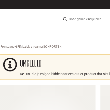
HI-FI
LUIDSPREKERS
PLATENSPELER
KOPTELEFOONS
SURROUND
TV
SYSTEEM
KABE
Skip to content
Frontpage
HiFi
›
Muziek streamer
›
SONPORTBK
›
OMGELEID
De URL die je volgde leidde naar een outlet-product dat niet 