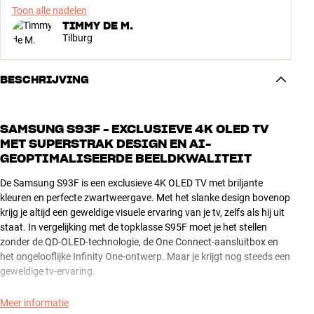
Toon alle nadelen
TIMMY DE M.
Tilburg
BESCHRIJVING
SAMSUNG S93F - EXCLUSIEVE 4K OLED TV
MET SUPERSTRAK DESIGN EN AI-
GEOPTIMALISEERDE BEELDKWALITEIT
De Samsung S93F is een exclusieve 4K OLED TV met briljante
kleuren en perfecte zwartweergave. Met het slanke design bovenop
krijg je altijd een geweldige visuele ervaring van je tv, zelfs als hij uit
staat. In vergelijking met de topklasse S95F moet je het stellen
zonder de QD-OLED-technologie, de One Connect-aansluitbox en
het ongelooflijke Infinity One-ontwerp. Maar je krijgt nog steeds een
geweldige tv-ervaring.
Of je nu films, series, sport of games kijkt, je krijgt altijd de best
Meer informatie