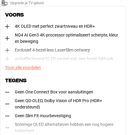
Upgrade je TV-geluid
VOORS
4K OLED met perfect zwartniveau en HDR+
NQ4 AI Gen3 4K-processor optimaliseert scherpte, kleur
en beweging
Exclusief 4-bezel-less LaserSlim-ontwerp
antireflecterend OLED paneel met zeer brede kijkhoek
Toon alle voordelen
TEGENS
Geen One Connect Box voor aansluitingen
Geen QD-OLED, Dolby Vision of HDR Pro (HDR+
ondersteund)
Geen Slim Fit muurbevestiging
Sommige QLED alternatieven hebben een nog hogere
helderheid