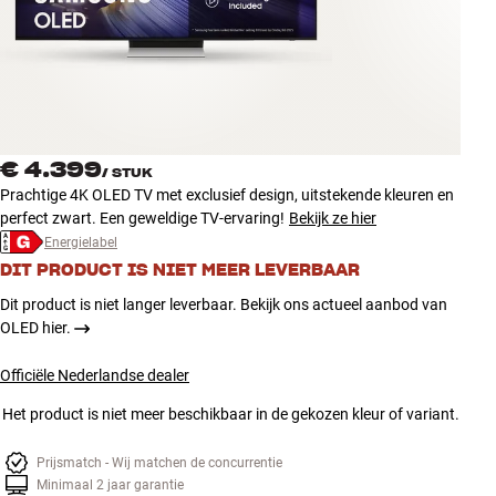
Accessoires
INSPIRATIE
MERKEN
€ 4.399
/
STUK
NIEUW
Prachtige 4K OLED TV met exclusief design, uitstekende kleuren en
perfect zwart. Een geweldige TV-ervaring!
Bekijk ze hier
AANBIEDINGEN
Energielabel
DIT PRODUCT IS NIET MEER LEVERBAAR
Winkels
Dit product is niet langer leverbaar. Bekijk ons actueel aanbod van
Klantenservice
OLED hier.
Inloggen
Klantenservice
Officiële Nederlandse dealer
Bouw met geluid
Het product is niet meer beschikbaar in de gekozen kleur of variant.
Prijsmatch - Wij matchen de concurrentie
Minimaal 2 jaar garantie