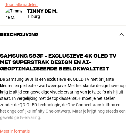
Toon alle nadelen
TIMMY DE M.
Tilburg
BESCHRIJVING
SAMSUNG S93F - EXCLUSIEVE 4K OLED TV
MET SUPERSTRAK DESIGN EN AI-
GEOPTIMALISEERDE BEELDKWALITEIT
De Samsung S93F is een exclusieve 4K OLED TV met briljante
kleuren en perfecte zwartweergave. Met het slanke design bovenop
krijg je altijd een geweldige visuele ervaring van je tv, zelfs als hij uit
staat. In vergelijking met de topklasse S95F moet je het stellen
zonder de QD-OLED-technologie, de One Connect-aansluitbox en
het ongelooflijke Infinity One-ontwerp. Maar je krijgt nog steeds een
geweldige tv-ervaring.
Of je nu films, series, sport of games kijkt, je krijgt altijd de best
Meer informatie