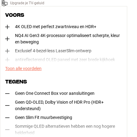
Upgrade je TV-geluid
VOORS
4K OLED met perfect zwartniveau en HDR+
NQ4 AI Gen3 4K-processor optimaliseert scherpte, kleur
en beweging
Exclusief 4-bezel-less LaserSlim-ontwerp
antireflecterend OLED paneel met zeer brede kijkhoek
Toon alle voordelen
TEGENS
Geen One Connect Box voor aansluitingen
Geen QD-OLED, Dolby Vision of HDR Pro (HDR+
ondersteund)
Geen Slim Fit muurbevestiging
Sommige QLED alternatieven hebben een nog hogere
helderheid