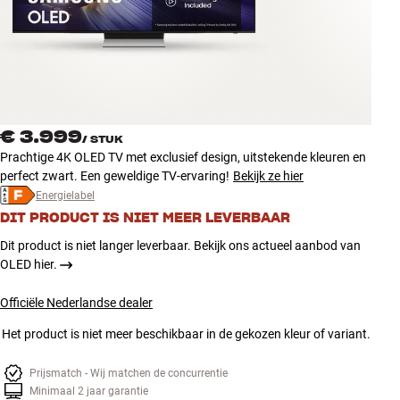
Accessoires
INSPIRATIE
MERKEN
€ 3.999
/
STUK
NIEUW
Prachtige 4K OLED TV met exclusief design, uitstekende kleuren en
perfect zwart. Een geweldige TV-ervaring!
Bekijk ze hier
AANBIEDINGEN
Energielabel
DIT PRODUCT IS NIET MEER LEVERBAAR
Winkels
Dit product is niet langer leverbaar. Bekijk ons actueel aanbod van
Klantenservice
OLED hier.
Inloggen
Klantenservice
Officiële Nederlandse dealer
Bouw met geluid
Het product is niet meer beschikbaar in de gekozen kleur of variant.
Prijsmatch - Wij matchen de concurrentie
Minimaal 2 jaar garantie