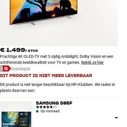
Accessoires
INSPIRATIE
MERKEN
NIEUW
€ 1.499
/
STUK
Prachtige 4K OLED-TV met 3-zijdig Ambilight, Dolby Vision en een
AANBIEDINGEN
schitterende beeldkwaliteit voor TV en games.
Bekijk ze hier
Energielabel
DIT PRODUCT IS NIET MEER LEVERBAAR
Winkels
Klantenservice
Dit product is niet langer beschikbaar bij HiFi Klubben. We raden in
Inloggen
plaats daarvan aan:
Klantenservice
Bouw met geluid
SAMSUNG S95F
40
Op voorraad
-