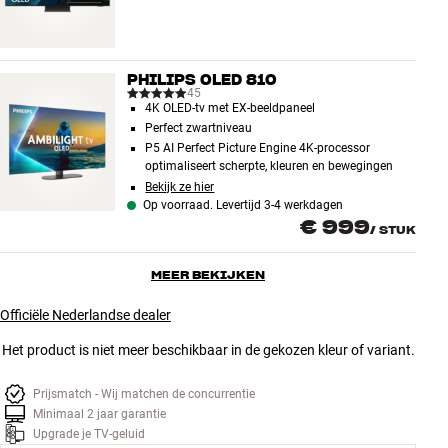
PHILIPS OLED 810
45
4K OLED-tv met EX-beeldpaneel
Perfect zwartniveau
P5 AI Perfect Picture Engine 4K-processor
optimaliseert scherpte, kleuren en bewegingen
Bekijk ze hier
Op voorraad. Levertijd 3-4 werkdagen
€ 999
/
STUK
MEER BEKIJKEN
Officiële Nederlandse dealer
Het product is niet meer beschikbaar in de gekozen kleur of variant.
Prijsmatch - Wij matchen de concurrentie
Minimaal 2 jaar garantie
Upgrade je TV-geluid