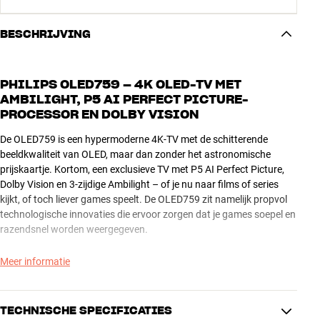
BESCHRIJVING
PHILIPS OLED759 – 4K OLED-TV MET
AMBILIGHT, P5 AI PERFECT PICTURE-
PROCESSOR EN DOLBY VISION
De OLED759 is een hypermoderne 4K-TV met de schitterende
beeldkwaliteit van OLED, maar dan zonder het astronomische
prijskaartje. Kortom, een exclusieve TV met P5 AI Perfect Picture,
Dolby Vision en 3-zijdige Ambilight – of je nu naar films of series
kijkt, of toch liever games speelt. De OLED759 zit namelijk propvol
technologische innovaties die ervoor zorgen dat je games soepel en
razendsnel worden weergegeven.
AMBILIGHT – SCHITTERENDE KLEUREN IN JE WOONKAMER
Meer informatie
Het puntje op de i is het schitterende, 3-zijdige Ambilight-systeem:
via LED’s aan de zijkanten van de TV wordt de achterwand van je
TECHNISCHE SPECIFICATIES
woonkamer verlicht met schitterende kleuren die passen bij wat er