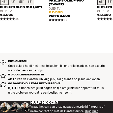
PHILIPS OLED+ 950
3-zijdig Ambilight
48"
42”
55"
65"
65"
55"
(ZWART)
Reactietijd beeldpaneel: 8 ms
PHILIPS OLED 810 (48")
PHILIPS 
OLED TV
OLED TV
OLED TV
€ 2.999
Filmmaker Mode
€ 1.099
€ 2.599
VAN
€ 3.899
Calman Ready
45
17
Plug-and-Play
Nederlandstalig menusysteem
Titan OS (Android 12) met Chromecast en Airscreen
Common Interface (CI+-slot)
Geïntegreerde draadloos-netwerkfunctie (Wi-Fi 5, 2,5 / 5GHz,
a/b/g/n/ac)
EPG (elektronische programmagids, 8 dagen)
PRIJSMATCH
Game Bar
Goed geluid hoeft niet meer te kosten. Bij ons krijg je advies van experts
HDMI-CEC
als onderdeel van de prijs.
5 JAAR LEDENGARANTIE
Koptelefoonuitgang aan de zijkant
Als lid van de klantenclub krijg je 5 jaar garantie op je hifi aankopen.
Dolby Volume Leveler / Night Mode
60 DAGEN VOLLEDIG RETOURRECHT
Sleep timer
Bij HiFi Klubben heb je 60 dagen de tijd om je nieuwe apparatuur thuis
uit te proberen voordat je een beslissing neemt.
Inclusief tafelstandaard
Afmetingen, doos: 166 x 100 x 17 cm
HULP NODIG?
Vraag het een van onze gepassioneerde hi-fi-experts of
neem contact op met de klantenservice.
Krijg hulp