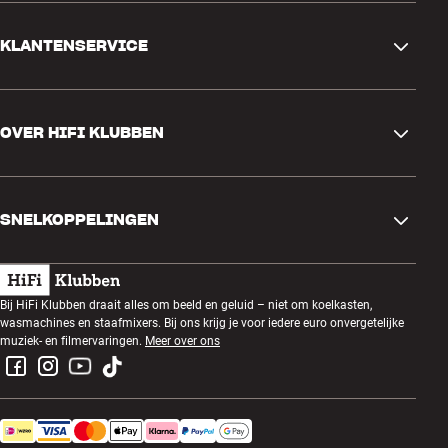
KLANTENSERVICE
Contactgegevens
OVER HIFI KLUBBEN
Vragen en antwoorden
Ruilen en retourneren
Winkel zoeken
Bestelling herroepen
SNELKOPPELINGEN
Over ons
Levering
Klantenclub
Cadeaubonnen
Algemene voorwaarden
Luisteravond
Bij HiFi Klubben draait alles om beeld en geluid – niet om koelkasten,
Bouwen met geluid
wasmachines en staafmixers. Bij ons krijg je voor iedere euro onvergetelijke
Privacybeleid
Prijsvragen
muziek- en filmervaringen.
Meer over ons
Montage en installatie
Werken bij HiFi Klubben
Huur een SOUNDBOKS
Apparaten recyclen