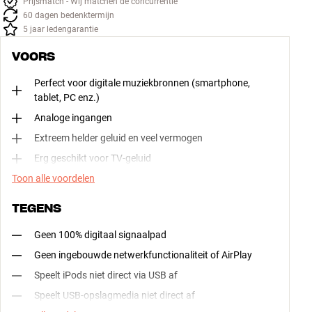
Prijsmatch - Wij matchen de concurrentie
60 dagen bedenktermijn
5 jaar ledengarantie
VOORS
Perfect voor digitale muziekbronnen (smartphone,
tablet, PC enz.)
Analoge ingangen
Extreem helder geluid en veel vermogen
Erg geschikt voor TV-geluid
Toon alle voordelen
TEGENS
Geen 100% digitaal signaalpad
Geen ingebouwde netwerkfunctionaliteit of AirPlay
Speelt iPods niet direct via USB af
Speelt USB-opslagmedia niet direct af