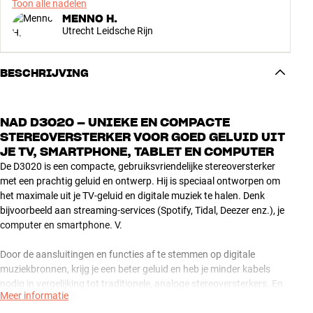
Toon alle nadelen
MENNO H.
Utrecht Leidsche Rijn
BESCHRIJVING
NAD D3020 – UNIEKE EN COMPACTE
STEREOVERSTERKER VOOR GOED GELUID UIT
JE TV, SMARTPHONE, TABLET EN COMPUTER
De D3020 is een compacte, gebruiksvriendelijke stereoversterker
met een prachtig geluid en ontwerp. Hij is speciaal ontworpen om
het maximale uit je TV-geluid en digitale muziek te halen. Denk
bijvoorbeeld aan streaming-services (Spotify, Tidal, Deezer enz.), je
computer en smartphone. V.
Door de aansluitingen en functies af te stemmen op digitale
muziekbronnen, krijg je een beter geluid en heb je minder kabels
nodig in vergelijking tot traditionele, analoge stereoversterkers. En
Meer informatie
als je je smartphone of tablet gebruikt om muziek mee af te spelen,
kun je alles draadloos streamen via de ingebouwde Bluetooth-