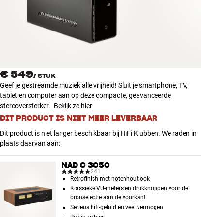
Accessoires
INSPIRATIE
MERKEN
€ 549
/
STUK
NIEUW
Geef je gestreamde muziek alle vrijheid! Sluit je smartphone, TV,
tablet en computer aan op deze compacte, geavanceerde
AANBIEDINGEN
stereoversterker.
Bekijk ze hier
DIT PRODUCT IS NIET MEER LEVERBAAR
Winkels
Dit product is niet langer beschikbaar bij HiFi Klubben. We raden in
Klantenservice
plaats daarvan aan:
Inloggen
Klantenservice
NAD C 3050
Bouw met geluid
241
Retrofinish met notenhoutlook
Klassieke VU-meters en drukknoppen voor de
bronselectie aan de voorkant
Serieus hifi-geluid en veel vermogen