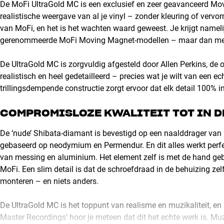
De MoFi UltraGold MC is een exclusief en zeer geavanceerd Mov
realistische weergave van al je vinyl – zonder kleuring of verv
van MoFi, en het is het wachten waard geweest. Je krijgt namelij
gerenommeerde MoFi Moving Magnet-modellen – maar dan met 
De UltraGold MC is zorgvuldig afgesteld door Allen Perkins, de o
realistisch en heel gedetailleerd – precies wat je wilt van een e
trillingsdempende constructie zorgt ervoor dat elk detail 100% inta
COMPROMISLOZE KWALITEIT TOT IN D
De ‘nude’ Shibata-diamant is bevestigd op een naalddrager van
gebaseerd op neodymium en Permendur. En dit alles werkt perf
van messing en aluminium. Het element zelf is met de hand geb
MoFi. Een slim detail is dat de schroefdraad in de behuizing zel
monteren – en niets anders.
De UltraGold MC is het toppunt van realisme en muzikaliteit, en 
Master Recordings’ hoor je meteen dat dit het echte werk is. Mu