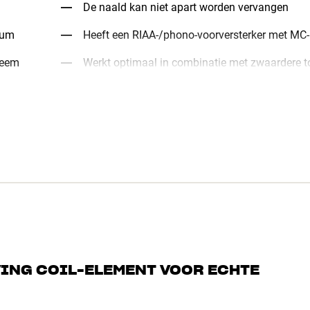
De naald kan niet apart worden vervangen
ium
Heeft een RIAA-/phono-voorversterker met MC-i
teem
Werkt optimaal in combinatie met zwaardere 
VING COIL-ELEMENT VOOR ECHTE