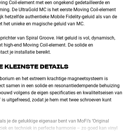
ing Coil-element met een ongekend gedetailleerde en
orming. De UltraGold MC is het eerste Moving Coil-element
k hetzelfde authentieke Mobile Fidelity-geluid als van de
het unieke en magische geluid van MC.
prichter van Spiral Groove. Het geluid is vol, dynamisch,
cht high-end Moving Coil-element. De solide en
ct je installatie bereikt.
E KLEINSTE DETAILS
 borium en het extreem krachtige magneetsysteem is
ect samen in een solide en resonantiedempende behuizing
ouwd volgens de eigen specificaties en kwaliteitseisen van
f is uitgefreesd, zodat je hem met twee schroeven kunt
als je de gelukkige eigenaar bent van MoFi’s ‘Original
ziek en techniek in perfecte harmonie – zo goed kan vinyl