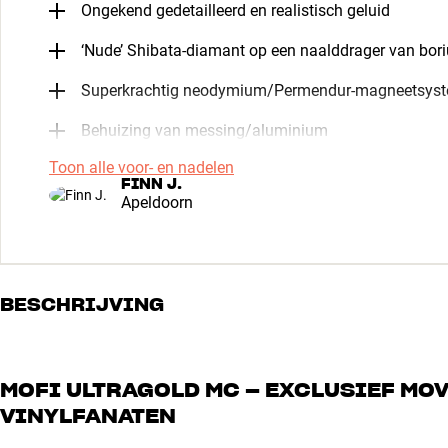
Ongekend gedetailleerd en realistisch geluid
‘Nude’ Shibata-diamant op een naalddrager van bor
Superkrachtig neodymium/Permendur-magneetsys
Behuizing van messing/aluminium
Toon alle voor- en nadelen
FINN J.
Apeldoorn
BESCHRIJVING
MOFI ULTRAGOLD MC – EXCLUSIEF MO
VINYLFANATEN