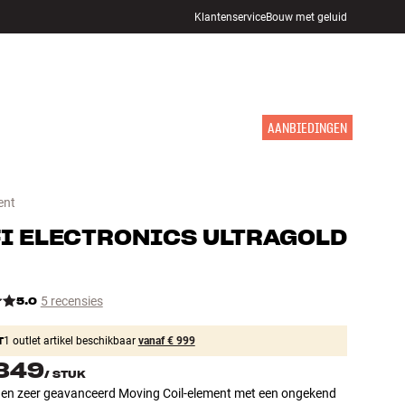
Klantenservice
Bouw met geluid
WINKELS
INLOGGEN
WINKELWAGEN
INSPIRATIE
MERKEN
NIEUW
AANBIEDINGEN
ent
I ELECTRONICS
ULTRAGOLD
5.0
5 recensies
T
1 outlet artikel beschikbaar
vanaf € 999
.849
/
STUK
f en zeer geavanceerd Moving Coil-element met een ongekend