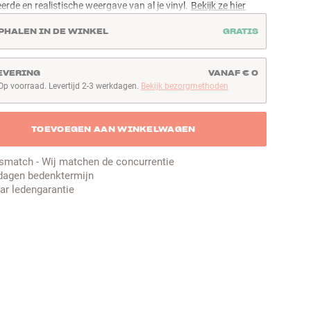
eerde en realistische weergave van al je vinyl.
Bekijk ze hier
PHALEN IN DE WINKEL
GRATIS
EVERING
VANAF € 0
Op voorraad. Levertijd 2-3 werkdagen.
Bekijk bezorgmethoden
p voorraad. Levertijd 2-3 werkdagen
TOEVOEGEN AAN WINKELWAGEN
jsmatch - Wij matchen de concurrentie
dagen bedenktermijn
aar ledengarantie