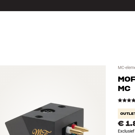
LS
ACCESSOIRES
MC-elem
MOF
MC
OUTLE
€ 1
Exclusie