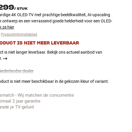
.299
/
STUK
dige 4K OLED-TV met prachtige beeldkwaliteit, AI-upscaling
nk ontwerp en een verrassend goede helderheid voor een OLED-
k ze hier
Productinformatieblad
RODUCT IS NIET MEER LEVERBAAR
ct is niet langer leverbaar. Bekijk ons actueel aanbod van
r.
 Nederlandse dealer
duct is niet meer beschikbaar in de gekozen kleur of variant.
jsmatch - Wij matchen de concurrentie
imaal 2 jaar garantie
rade je TV-geluid