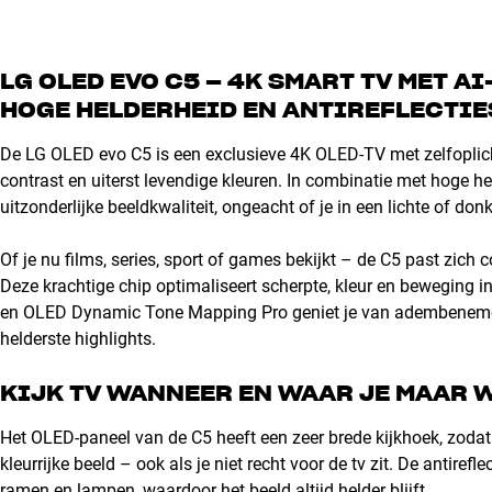
LG OLED EVO C5 – 4K SMART TV MET 
HOGE HELDERHEID EN ANTIREFLECTI
De LG OLED evo C5 is een exclusieve 4K OLED-TV met zelfoplicht
contrast en uiterst levendige kleuren. In combinatie met hoge he
uitzonderlijke beeldkwaliteit, ongeacht of je in een lichte of don
Of je nu films, series, sport of games bekijkt – de C5 past zich
Deze krachtige chip optimaliseert scherpte, kleur en beweging i
en OLED Dynamic Tone Mapping Pro geniet je van adembenemend
helderste highlights.
KIJK TV WANNEER EN WAAR JE MAAR 
Het OLED-paneel van de C5 heeft een zeer brede kijkhoek, zodat
kleurrijke beeld – ook als je niet recht voor de tv zit. De antire
ramen en lampen, waardoor het beeld altijd helder blijft.