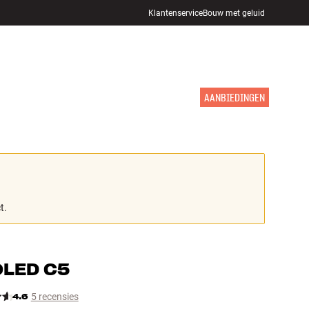
Klantenservice
Bouw met geluid
WINKELS
INLOGGEN
WINKELWAGEN
INSPIRATIE
MERKEN
NIEUW
AANBIEDINGEN
t.
OLED C5
4.6
5 recensies