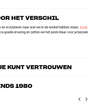
OOR HET VERSCHIL
n en te luisteren naar wat we in de winkel hebben staan.
Boek
ra goede ervaring en zetten we het juiste klaar voor je bezoek
JE KUNT VERTROUWEN
s die de producten door en door kennen en gepassioneerd zijn
ls home cinema. Vertel ons wat je zoekt, dan vinden we samen
INDS 1980
n en budget
ziek, home cinema en tv zijn zorgvuldig geselecteerd en
d voor je portemonnee én het milieu.