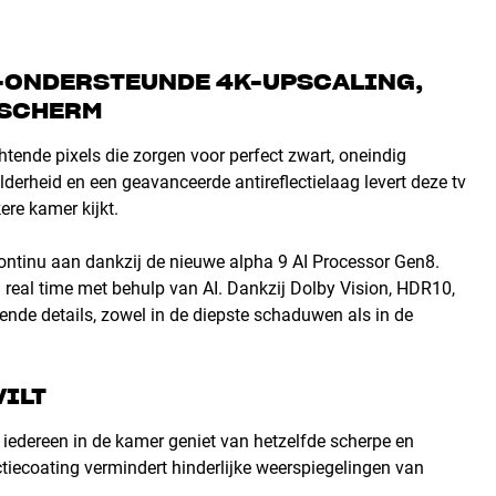
AI-ONDERSTEUNDE 4K-UPSCALING,
ESCHERM
ende pixels die zorgen voor perfect zwart, oneindig
lderheid en een geavanceerde antireflectielaag levert deze tv
kere kamer kijkt.
 continu aan dankzij de nieuwe alpha 9 AI Processor Gen8.
n real time met behulp van AI. Dankzij Dolby Vision, HDR10,
e details, zowel in de diepste schaduwen als in de
WILT
 iedereen in de kamer geniet van hetzelfde scherpe en
flectiecoating vermindert hinderlijke weerspiegelingen van