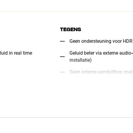
TEGENS
Geen ondersteuning voor HDR1
uid in real time
Geluid beter via externe audio-
installatie)
Geen externe aansluitbox zoa