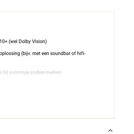
0+ (wel Dolby Vision)
oplossing (bijv. met een soundbar of hifi-
ls bij sommige andere merken