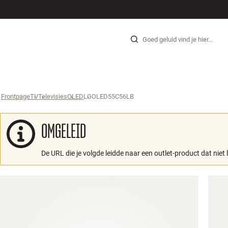
HI-FI
LUIDSPREKERS
PLATENSPELER
KOPTELEFOONS
SURROUND
TV
SYSTEEM
KABE
Skip to content
Frontpage
TV
›
Televisies
›
OLED
›
LGOLED55C56LB
›
OMGELEID
De URL die je volgde leidde naar een outlet-product dat niet 