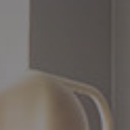
Accessoires
INSPIRATIE
MERKEN
NIEUW
AANBIEDINGEN
Winkels
Klantenservice
Inloggen
Klantenservice
Bouw met geluid