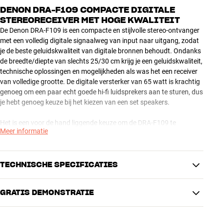
DENON DRA-F109 COMPACTE DIGITALE
STEREORECEIVER MET HOGE KWALITEIT
De Denon DRA-F109 is een compacte en stijlvolle stereo-ontvanger
met een volledig digitale signaalweg van input naar uitgang, zodat
je de beste geluidskwaliteit van digitale bronnen behoudt. Ondanks
de breedte/diepte van slechts 25/30 cm krijg je een geluidskwaliteit,
technische oplossingen en mogelijkheden als was het een receiver
van volledige grootte. De digitale versterker van 65 watt is krachtig
genoeg om een ​​paar echt goede hi-fi luidsprekers aan te sturen, dus
je hebt genoeg keuze bij het kiezen van een set speakers.
Het is een voor de hand liggende keuze om de DRA-F109 te
Meer informatie
combineren met haar twee zuster-producten, de CD-speler DCD-
F109 en de gloednieuwe netwerkspeler DNP-F109. In vergelijking
met de gebruikelijke all-in-one systemen die op de markt zijn, geeft
dit systeem van losse componenten een veelheid aan functies en
TECHNISCHE SPECIFICATIES
hoogstaande technische prestaties, maar zonder groot en
onhandig te zijn.
GRATIS DEMONSTRATIE
AFMETINGEN EN DESIGN
Opmerking: de DRA-F109 heeft een ingebouwde optimalisatie
Kleur
Zwart
functie voor de eigen Denon systeem luidsprekers. Als je andere