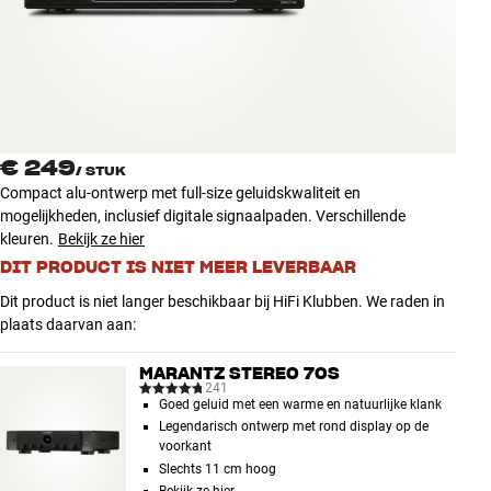
Accessoires
INSPIRATIE
MERKEN
€ 249
/
STUK
NIEUW
Compact alu-ontwerp met full-size geluidskwaliteit en
mogelijkheden, inclusief digitale signaalpaden. Verschillende
AANBIEDINGEN
kleuren.
Bekijk ze hier
DIT PRODUCT IS NIET MEER LEVERBAAR
Winkels
Dit product is niet langer beschikbaar bij HiFi Klubben. We raden in
Klantenservice
plaats daarvan aan:
Inloggen
Klantenservice
MARANTZ STEREO 70S
Bouw met geluid
241
Goed geluid met een warme en natuurlijke klank
Legendarisch ontwerp met rond display op de
voorkant
Slechts 11 cm hoog