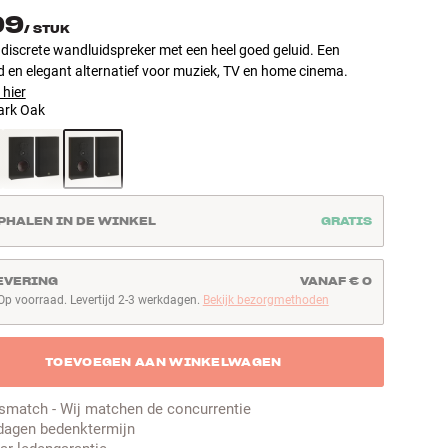
99
/
STUK
 discrete wandluidspreker met een heel goed geluid. Een
 en elegant alternatief voor muziek, TV en home cinema.
 hier
ark Oak
PHALEN IN DE WINKEL
GRATIS
EVERING
VANAF € 0
Op voorraad. Levertijd 2-3 werkdagen.
Bekijk bezorgmethoden
p voorraad. Levertijd 2-3 werkdagen
TOEVOEGEN AAN WINKELWAGEN
jsmatch - Wij matchen de concurrentie
dagen bedenktermijn