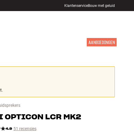
Klantenservice
Bouw met geluid
WINKELS
INLOGGEN
WINKELWAGEN
INSPIRATIE
MERKEN
NIEUW
AANBIEDINGEN
t.
idsprekers
I
OPTICON LCR MK2
4.9
51 recensies