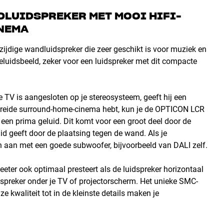
DLUIDSPREKER MET MOOI HIFI-
INEMA
ijdige wandluidspreker die zeer geschikt is voor muziek en
eluidsbeeld, zeker voor een luidspreker met dit compacte
TV is aangesloten op je stereosysteem, geeft hij een
tgebreide surround-home-cinema hebt, kun je de OPTICON LCR
 een prima geluid. Dit komt voor een groot deel door de
id geeft door de plaatsing tegen de wand. Als je
oon aan met een goede subwoofer, bijvoorbeeld van DALI zelf.
eter ook optimaal presteert als de luidspreker horizontaal
dspreker onder je TV of projectorscherm. Het unieke SMC-
 kwaliteit tot in de kleinste details maken je