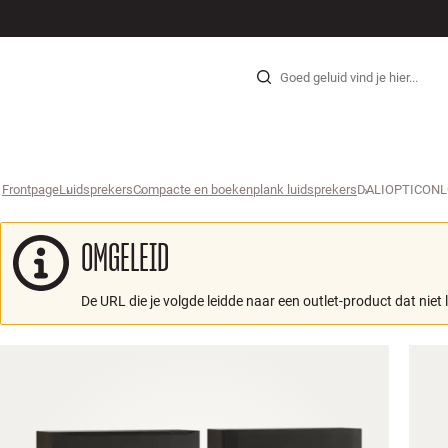
HI-FI
LUIDSPREKERS
PLATENSPELER
KOPTELEFOONS
SURROUND
TV
SYSTEEM
KABE
Skip to content
Frontpage
Luidsprekers
›
Compacte en boekenplank luidsprekers
›
DALIOPTICON
›
OMGELEID
De URL die je volgde leidde naar een outlet-product dat niet 