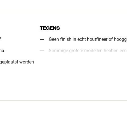
TEGENS
V
Geen finish in echt houtfineer of hoog
ma.
Sommige grotere modellen hebben een
 geplaatst worden