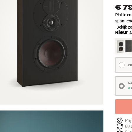
€ 7
Platte en
spannend
Bekijk ze
Kleur
D
O
L
O
Pri
60 