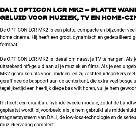
DALI OPTICON LCR MK2 – PLATTE WAN
GELUID VOOR MUZIEK, TV EN HOME-C
De OPTICON LCR MK2 is een platte, compacte en bijzonder veelz
home cinema. Hij heeft een groot, dynamisch en gedetailleerd g
formaat.
De OPTICON LCR MK2 is ideaal om naast je TV te hangen. Als je 
uitstekend hifi-geluid aan al je muziek en films. Als je een ui
MK2 gebruiken als voor-, midden- en zij-/achterluidsprekers met
geraffineerde baspoort aan de achterkant, die extra veel basgelu
tegelijkertijd een heerlijk diepe bas wilt horen, vul je hem gew
Hij heeft een draaibare hybride tweetermodule, zodat de bandtwe
geplaatst wordt, bijvoorbeeld als je hem gebruikt als middenlui
magneetsysteem van DALI, de low-loss-technologie en de serieuze
muziekervaring compleet.