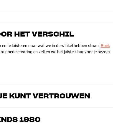
OOR HET VERSCHIL
n en te luisteren naar wat we in de winkel hebben staan.
Boek
ra goede ervaring en zetten we het juiste klaar voor je bezoek
JE KUNT VERTROUWEN
s die de producten door en door kennen en gepassioneerd zijn
ls home cinema. Vertel ons wat je zoekt, dan vinden we samen
INDS 1980
n en budget
ziek, home cinema en tv zijn zorgvuldig geselecteerd en