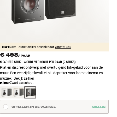
Accessoires
INSPIRATIE
MERKEN
NIEUW
OUTLET
1 outlet artikel beschikbaar
vanaf € 350
€ 498
/
PAAR
AANBIEDINGEN
€ 249 PER STUK - WORDT VERKOCHT PER PAAR (2 STUKS)
Plat en discreet ontwerp met overtuigend hifi-geluid voor aan de
Winkels
muur. Een veelzijdige kwaliteitsluidspreker voor home-cinema en
Klantenservice
muziek.
Bekijk ze hier
Inloggen
Kleur
Zwart essenhout
Klantenservice
Bouw met geluid
OPHALEN IN DE WINKEL
GRATIS