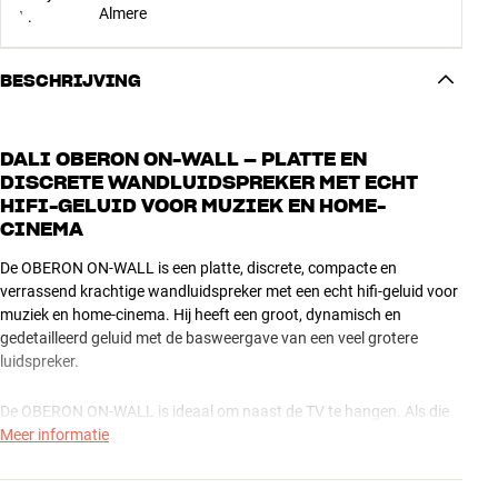
Almere
BESCHRIJVING
DALI OBERON ON-WALL – PLATTE EN
DISCRETE WANDLUIDSPREKER MET ECHT
HIFI-GELUID VOOR MUZIEK EN HOME-
CINEMA
De OBERON ON-WALL is een platte, discrete, compacte en
verrassend krachtige wandluidspreker met een echt hifi-geluid voor
muziek en home-cinema. Hij heeft een groot, dynamisch en
gedetailleerd geluid met de basweergave van een veel grotere
luidspreker.
De OBERON ON-WALL is ideaal om naast de TV te hangen. Als die
TV is aangesloten op je stereosysteem, geeft hij een uitstekend hifi-
Meer informatie
geluid aan alle muziek en films. En als je een uitgebreide surround-
home-cinema hebt, kun je de OBERON ON-WALL gebruiken als