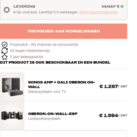
LEVERING
VANAF € 0
Op voorraad. Levertijd 2-3 werkdagen.
Bekijk bezorgmethoden
Op voorraad. Levertijd 2-3 werkdagen
TOEVOEGEN AAN WINKELWAGEN
Prijsmatch - Wij matchen de concurrentie
60 dagen bedenktermijn
5 jaar ledengarantie
DIT PRODUCT IS OOK BESCHIKBAAR IN EEN BUNDEL
SONOS AMP + DALI OBERON ON-
€ 1.297
WALL
/
SET
Stereosysteem voor TV
OBERON-ON-WALL-E9F
€ 1.994
/
SET
Luidsprekersysteem