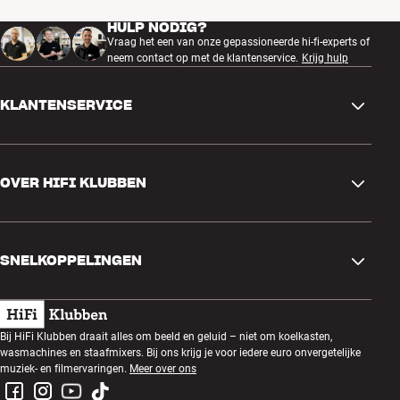
HULP NODIG?
Vraag het een van onze gepassioneerde hi-fi-experts of
neem contact op met de klantenservice.
Krijg hulp
KLANTENSERVICE
Contactgegevens
OVER HIFI KLUBBEN
Vragen en antwoorden
Ruilen en retourneren
Winkel zoeken
Bestelling herroepen
SNELKOPPELINGEN
Over ons
Levering
Klantenclub
Cadeaubonnen
Algemene voorwaarden
Luisteravond
Bij HiFi Klubben draait alles om beeld en geluid – niet om koelkasten,
Bouwen met geluid
wasmachines en staafmixers. Bij ons krijg je voor iedere euro onvergetelijke
Privacybeleid
Prijsvragen
muziek- en filmervaringen.
Meer over ons
Montage en installatie