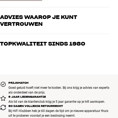
ADVIES WAAROP JE KUNT
VERTROUWEN
Onze medewerkers zijn echte liefhebbers die de producten door en
door kennen en gepassioneerd zijn over goed geluid – voor zowel
TOPKWALITEIT SINDS 1980
muziek als home cinema. Vertel ons wat je zoekt, dan vinden we
samen de perfecte oplossing voor jouw wensen en budget
Alle producten van HiFi Klubben voor muziek, home cinema en tv
zijn zorgvuldig geselecteerd en gebouwd om jarenlang mee te gaan.
Goed voor je portemonnee én het milieu.
BOEK EEN EXPERT
PRIJSMATCH
Goed geluid hoeft niet meer te kosten. Bij ons krijg je advies van experts
als onderdeel van de prijs.
5 JAAR LEDENGARANTIE
Als lid van de klantenclub krijg je 5 jaar garantie op je hifi aankopen.
60 DAGEN VOLLEDIG RETOURRECHT
Bij HiFi Klubben heb je 60 dagen de tijd om je nieuwe apparatuur thuis
uit te proberen voordat je een beslissing neemt.