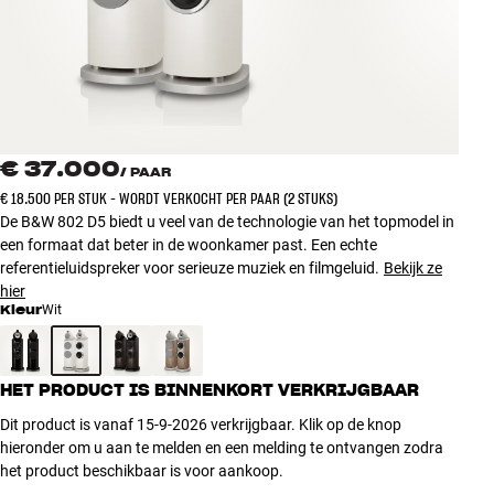
Accessoires
INSPIRATIE
MERKEN
€ 37.000
/
PAAR
NIEUW
€ 18.500 PER STUK - WORDT VERKOCHT PER PAAR (2 STUKS)
De B&W 802 D5 biedt u veel van de technologie van het topmodel in
AANBIEDINGEN
een formaat dat beter in de woonkamer past. Een echte
referentieluidspreker voor serieuze muziek en filmgeluid.
Bekijk ze
hier
Winkels
Kleur
Wit
Klantenservice
Inloggen
Klantenservice
HET PRODUCT IS BINNENKORT VERKRIJGBAAR
Bouw met geluid
Dit product is vanaf 15-9-2026 verkrijgbaar. Klik op de knop
hieronder om u aan te melden en een melding te ontvangen zodra
het product beschikbaar is voor aankoop.