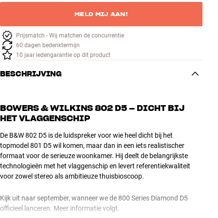
MELD MIJ AAN!
Prijsmatch - Wij matchen de concurrentie
60 dagen bedenktermijn
10 jaar ledengarantie op dit product
BESCHRIJVING
BOWERS & WILKINS 802 D5 – DICHT BIJ
HET VLAGGENSCHIP
De B&W 802 D5 is de luidspreker voor wie heel dicht bij het
topmodel 801 D5 wil komen, maar dan in een iets realistischer
formaat voor de serieuze woonkamer. Hij deelt de belangrijkste
technologieën met het vlaggenschip en levert referentiekwaliteit
voor zowel stereo als ambitieuze thuisbioscoop.
Kijk uit naar september, wanneer we de 800 Series Diamond D5
officieel lanceren. Meer informatie volgt.