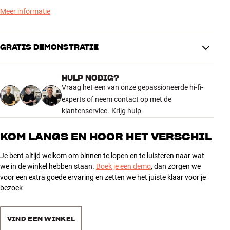
Meer informatie
NOG ZUIVERDER, VRIJER EN NAUWKEURIGER
In de D5-generatie is de behuizing verfijnd met verbeterde Matrix-
versteviging, aluminium Space Frame Bracing en een nieuwe
GRATIS DEMONSTRATIE
aluminium bovenplaat met exclusieve lederen details. Tegelijkertijd
zijn de luidsprekers geoptimaliseerd voor nog minder vervorming en
een meer onthullende weergave.
HULP NODIG?
Vraag het een van onze gepassioneerde hi-fi-
Het resultaat is een vloerstaande luidspreker met een enorme
experts of neem contact op met de
resolutie, een nauwkeurig stereoperspectief en een bas die zowel
klantenservice.
Krijg hulp
diep gaat als volledig onder controle blijft. Een grote luidspreker,
maar ook een van de meest voor de hand liggende manieren om de
KOM LANGS EN HOOR HET VERSCHIL
absolute high-end-klasse te betreden.
Je bent altijd welkom om binnen te lopen en te luisteren naar wat
De nieuwe 800 Series Diamond D5 is vanaf 15 september te
we in de winkel hebben staan.
Boek je een demo
, dan zorgen we
beluisteren in de volgende HiFi Klubben-winkels:
voor een extra goede ervaring en zetten we het juiste klaar voor je
bezoek
Amsterdam | Rotterdam
Meer van Bowers & Wilkins
VIND EEN WINKEL