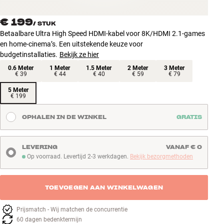
€ 199
/
STUK
Betaalbare Ultra High Speed HDMI-kabel voor 8K/HDMI 2.1-games
en home-cinema’s. Een uitstekende keuze voor
budgetinstallaties.
Bekijk ze hier
0.6 Meter
1 Meter
1.5 Meter
2 Meter
3 Meter
€ 39
€ 44
€ 40
€ 59
€ 79
5 Meter
€ 199
OPHALEN IN DE WINKEL
GRATIS
LEVERING
VANAF € 0
Op voorraad. Levertijd 2-3 werkdagen.
Bekijk bezorgmethoden
Op voorraad. Levertijd 2-3 werkdagen
TOEVOEGEN AAN WINKELWAGEN
Prijsmatch - Wij matchen de concurrentie
60 dagen bedenktermijn