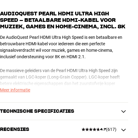
AUDIOQUEST PEARL HDMI ULTRA HIGH
SPEED – BETAALBARE HDMI-KABEL VOOR
MUZIEK, GAMES EN HOME-CINEMA, INCL. 8K
De AudioQuest Pearl HDMI Ultra High Speed is een betaalbare en
betrouwbare HDMI-kabel voor iedereen die een perfecte
signaaloverdracht wil voor muziek, games en home-cinema,
inclusief ondersteuning voor 8K en HDMI 2.1.
De massieve geleiders van de Pearl HDMI Ultra High Speed zijn
gemaakt van LGC-koper (Long-Grain Copper). LGC-koper heeft
betere elektrische eigenschappen dan het zuurstofvrije koper
(OFHC) dat gebruikt wordt in concurrerende producten. En hij is
Meer informatie
bovendien voorzien van de unieke NDS-isolatie (Noise Dissipation
System) die je digitale gegevens beschermt tegen RF-straling.
Kortom, een betrouwbare en betaalbare kabel voor
TECHNISCHE SPECIFICATIES
budgetinstallaties.
RECENSIES
(
617
)
De Pearl HDMI Ultra High Speed HDMI-kabel is verkrijgbaar in
4.7
AANSLUITINGEN
verschillende lengtes vanaf 0,6 meter.