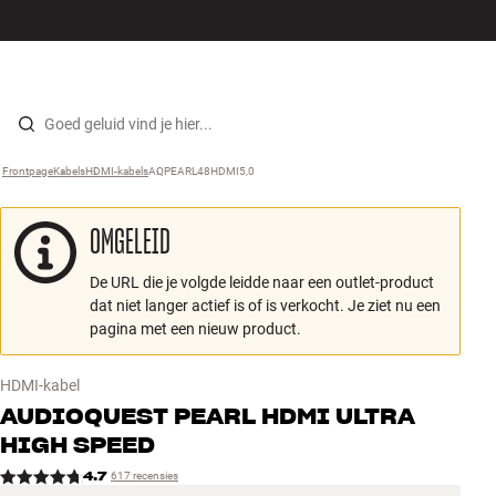
Hi-fi
MENU
WINKELS
INLOGGEN
WINKELWAGEN
Luidsprekers
Skip to content
Frontpage
Kabels
›
HDMI-kabels
›
AQPEARL48HDMI5,0
›
Platenspeler
OMGELEID
Koptelefoons
De URL die je volgde leidde naar een outlet-product
Surround
dat niet langer actief is of is verkocht. Je ziet nu een
pagina met een nieuw product.
Tv
HDMI-kabel
Systeem
AUDIOQUEST
PEARL HDMI ULTRA
HIGH SPEED
Kabels
4.7
617 recensies