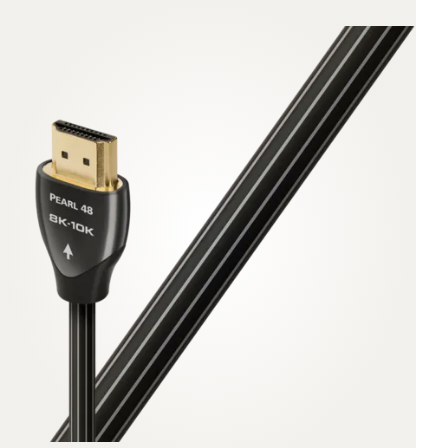
Accessoires
INSPIRATIE
MERKEN
NIEUW
AANBIEDINGEN
Winkels
Klantenservice
Inloggen
Klantenservice
Bouw met geluid