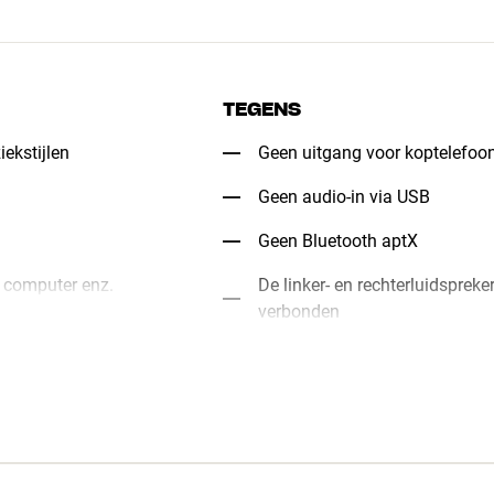
TEGENS
iekstijlen
Geen uitgang voor koptelefoo
Geen audio-in via USB
Geen Bluetooth aptX
 computer enz.
De linker- en rechterluidspre
verbonden