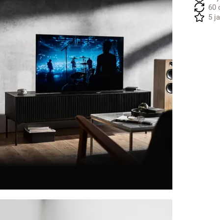
60 
5 j