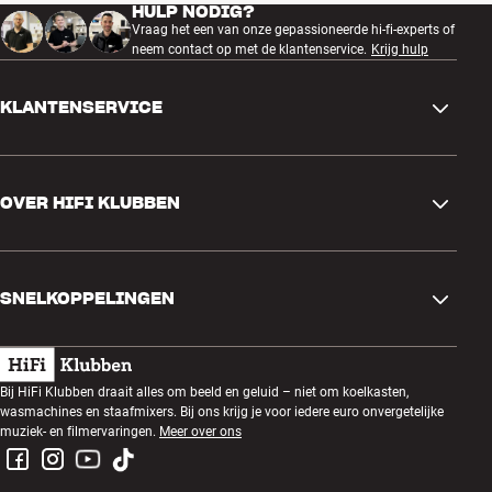
HULP NODIG?
Vraag het een van onze gepassioneerde hi-fi-experts of
neem contact op met de klantenservice.
Krijg hulp
KLANTENSERVICE
Contactgegevens
OVER HIFI KLUBBEN
Vragen en antwoorden
Ruilen en retourneren
Winkel zoeken
Bestelling herroepen
SNELKOPPELINGEN
Over ons
Levering
Klantenclub
Cadeaubonnen
Algemene voorwaarden
Luisteravond
Bij HiFi Klubben draait alles om beeld en geluid – niet om koelkasten,
Bouwen met geluid
wasmachines en staafmixers. Bij ons krijg je voor iedere euro onvergetelijke
Privacybeleid
Prijsvragen
muziek- en filmervaringen.
Meer over ons
Montage en installatie
Werken bij HiFi Klubben
Huur een SOUNDBOKS