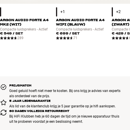
ARGON AUDIO FORTE A4
ARGON AUDIO FORTE A4
ARGON A
MK2 (WIT)
WIFI (BLAUW)
(ZWART)
Compacte luidsprekers - Actief
Compacte luidsprekers - Actief
Compacte lu
€ 549
/ SET
€ 699
/ SET
€ 429
/ 
289
71
PRIJSMATCH
Goed geluid hoeft niet meer te kosten. Bij ons krijg je advies van experts
als onderdeel van de prijs.
5 JAAR LEDENGARANTIE
Als lid van de klantenclub krijg je 5 jaar garantie op je hifi aankopen.
60 DAGEN VOLLEDIG RETOURRECHT
Bij HiFi Klubben heb je 60 dagen de tijd om je nieuwe apparatuur thuis
uit te proberen voordat je een beslissing neemt.