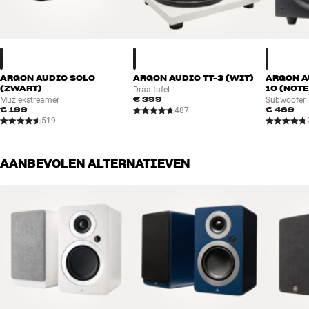
Meer van Argon Audio
Inclusief drie meter luidsprekerkabel
* Geen functie voor automatisch aanzetten op draaitafelingang
ARGON AUDIO SOLO
ARGON AUDIO TT-3 (WIT)
ARGON A
(ZWART)
10 (NOT
Draaitafel
€ 399
Muziekstreamer
Subwoofer
€ 199
€ 469
487
519
AANBEVOLEN ALTERNATIEVEN