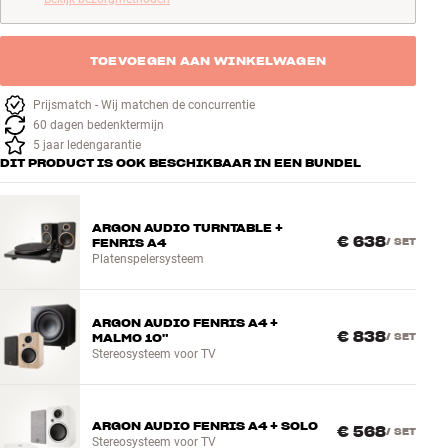
TOEVOEGEN AAN WINKELWAGEN
Prijsmatch - Wij matchen de concurrentie
60 dagen bedenktermijn
5 jaar ledengarantie
DIT PRODUCT IS OOK BESCHIKBAAR IN EEN BUNDEL
ARGON AUDIO TURNTABLE +
€ 638
FENRIS A4
/
SET
Platenspelersysteem
ARGON AUDIO FENRIS A4 +
€ 838
MALMO 10"
/
SET
Stereosysteem voor TV
ARGON AUDIO FENRIS A4 + SOLO
€ 568
/
SET
Stereosysteem voor TV