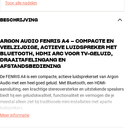
Toon alle nadelen
BESCHRIJVING
ARGON AUDIO FENRIS A4 – COMPACTE EN
VEELZIJDIGE, ACTIEVE LUIDSPREKER MET
BLUETOOTH, HDMI ARC VOOR TV-GELUID,
DRAAITAFELINGANG EN
AFSTANDSBEDIENING
De FENRIS A4 is een compacte, actieve luidsprekerset van Argon
Audio met een heel goed geluid. Met Bluetooth, een HDMI-
aansluiting, een krachtige stereoversterker en uitstekende speakers
biedt hij een geluidskwaliteit, functionaliteit en vermogen die je
meestal alleen ziet bij traditionele mini-installaties met aparte
luidsprekers.
Meer informatie
De unieke, digitale versterker van de FENRIS A4 is door Argon Audio
zelf ontwikkeld. Deze versterker heeft vier aparte kanalen en is
geoptimaliseerd om de basspeakers en tweeters onafhankelijk van