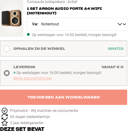
Compacte luidsprekers - Actief
1 SET ARGON AUDIO FORTE A4 WIFI
(NOTENHOUT)
Variant
Op werkdagen voor 16:00 besteld, morgen bezorgd!
OPHALEN IN DE WINKEL
GRATIS
LEVERING
VANAF € 0
Op werkdagen voor 16:00 besteld, morgen bezorgd!.
Op werkdagen voor 16:00 besteld, morgen bezorgd!
Bekijk bezorgmethoden
TOEVOEGEN AAN WINKELWAGEN
Prijsmatch - Wij matchen de concurrentie
60 dagen bedenktermijn
5 jaar ledengarantie
DEZE SET BEVAT