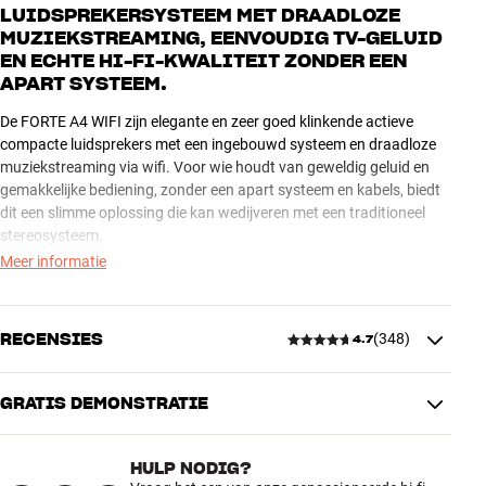
LUIDSPREKERSYSTEEM MET DRAADLOZE
MUZIEKSTREAMING, EENVOUDIG TV-GELUID
EN ECHTE HI-FI-KWALITEIT ZONDER EEN
APART SYSTEEM.
De FORTE A4 WIFI zijn elegante en zeer goed klinkende actieve
compacte luidsprekers met een ingebouwd systeem en draadloze
muziekstreaming via wifi. Voor wie houdt van geweldig geluid en
gemakkelijke bediening, zonder een apart systeem en kabels, biedt
dit een slimme oplossing die kan wedijveren met een traditioneel
stereosysteem.
Meer informatie
Met Chromecast, AirPlay 2 en Spotify Connect heb je alles wat je
nodig hebt voor draadloze muziek in echte hi-fi-kwaliteit, volledig
bediend vanaf je telefoon. HDMI-aansluiting voor TV-geluid, een
RECENSIES
(
348
)
4.7
ingang voor platenspeler en ingebouwde Bluetooth maken het
geheel compleet. De krachtige 8” subwoofer voegt een stevige bas
toe die je kunt voelen in de ruimte wanneer je het volume verhoogt.
GRATIS DEMONSTRATIE
4.7
Lees meer over de afzonderlijke producten op onze productpagina's
HULP NODIG?
of bezoek een HiFi Klubben-winkel bij jou in de buurt. Wij staan altijd
348 recensies