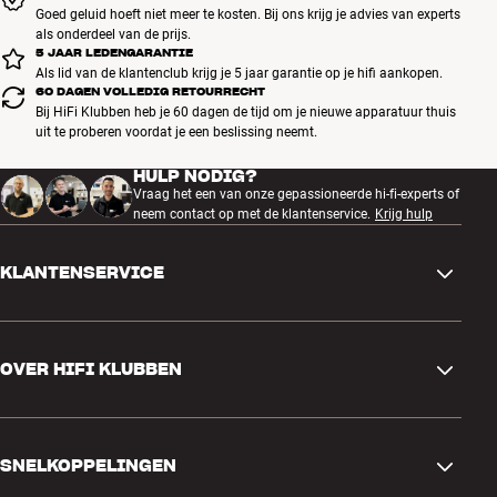
Goed geluid hoeft niet meer te kosten. Bij ons krijg je advies van experts
als onderdeel van de prijs.
5 JAAR LEDENGARANTIE
Als lid van de klantenclub krijg je 5 jaar garantie op je hifi aankopen.
60 DAGEN VOLLEDIG RETOURRECHT
Bij HiFi Klubben heb je 60 dagen de tijd om je nieuwe apparatuur thuis
uit te proberen voordat je een beslissing neemt.
HULP NODIG?
Vraag het een van onze gepassioneerde hi-fi-experts of
neem contact op met de klantenservice.
Krijg hulp
KLANTENSERVICE
Contactgegevens
OVER HIFI KLUBBEN
Vragen en antwoorden
Ruilen en retourneren
Winkel zoeken
Bestelling herroepen
SNELKOPPELINGEN
Over ons