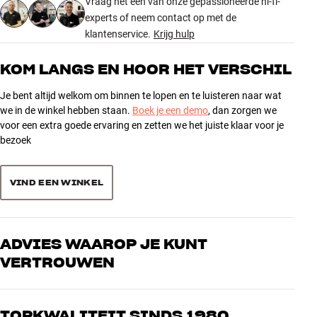
Vraag het een van onze gepassioneerde hi-fi-
klaar om je te helpen.
experts of neem contact op met de
klantenservice.
Krijg hulp
5
267
4
67
KOM LANGS EN HOOR HET VERSCHIL
3
9
Je bent altijd welkom om binnen te lopen en te luisteren naar wat
2
2
we in de winkel hebben staan.
Boek je een demo
, dan zorgen we
voor een extra goede ervaring en zetten we het juiste klaar voor je
1
3
bezoek
Sorteer producten op
VIND EEN WINKEL
ADVIES WAAROP JE KUNT
VERTROUWEN
Onze medewerkers zijn echte liefhebbers die de producten door en
door kennen en gepassioneerd zijn over goed geluid – voor zowel
TOPKWALITEIT SINDS 1980