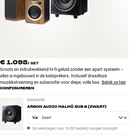
Accessoires
INSPIRATIE
MERKEN
NIEUW
€ 1.098
/
SET
AANBIEDINGEN
Groots en indrukwekkend hi-fi-geluid zonder een apart systeem –
alles is ingebouwd in de luidsprekers. Inclusief draadloze
muziekstreaming en subwoofer voor diepe, volle bas.
Bekijk ze hier
Winkels
CONFIGUREREN
Klantenservice
Inloggen
Subwoofer
Klantenservice
ARGON AUDIO MALMÖ SUB 8 (ZWART)
Bouw met geluid
Variant
Op werkdagen voor 16:00 besteld, morgen bezorgd!