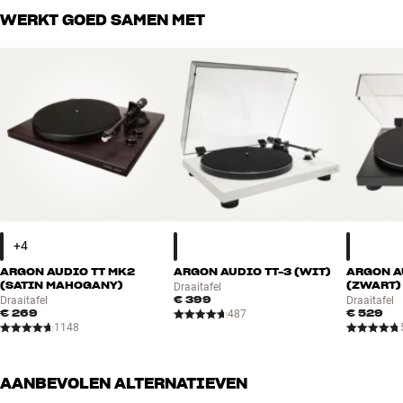
WERKT GOED SAMEN MET
ARGON AUDIO TT MK2
ARGON AUDIO TT-3 (WIT)
ARGON A
(SATIN MAHOGANY)
(ZWART)
Draaitafel
€ 399
Draaitafel
Draaitafel
€ 269
€ 529
487
1148
AANBEVOLEN ALTERNATIEVEN