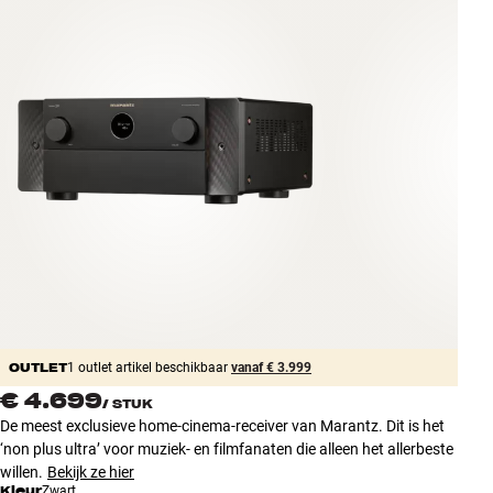
Accessoires
INSPIRATIE
MERKEN
NIEUW
AANBIEDINGEN
Winkels
Klantenservice
Inloggen
OUTLET
Klantenservice
1 outlet artikel beschikbaar
vanaf € 3.999
Bouw met geluid
€ 4.699
/
STUK
De meest exclusieve home-cinema-receiver van Marantz. Dit is het
‘non plus ultra’ voor muziek- en filmfanaten die alleen het allerbeste
willen.
Bekijk ze hier
Kleur
Zwart