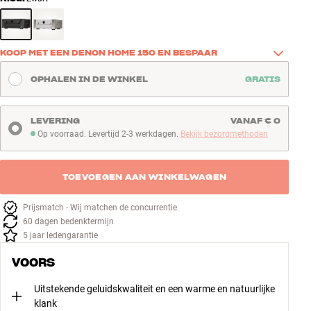
KOOP MET EEN DENON HOME 150 EN BESPAAR
Koop dit product samen met een Denon Home 150 en bespaar € 
OPHALEN IN DE WINKEL
GRATIS
100 op de speaker. Een eenvoudige manier om goed geluid mee te 
nemen naar nog een ruimte – bijvoorbeeld de keuken, het kantoor 
of de slaapkamer.
LEVERING
VANAF € 0
Op voorraad. Levertijd 2-3 werkdagen.
Bekijk bezorgmethoden
Bekijk ze hier
Op voorraad. Levertijd 2-3 werkdagen
TOEVOEGEN AAN WINKELWAGEN
Prijsmatch - Wij matchen de concurrentie
60 dagen bedenktermijn
5 jaar ledengarantie
VOORS
Uitstekende geluidskwaliteit en een warme en natuurlijke
klank