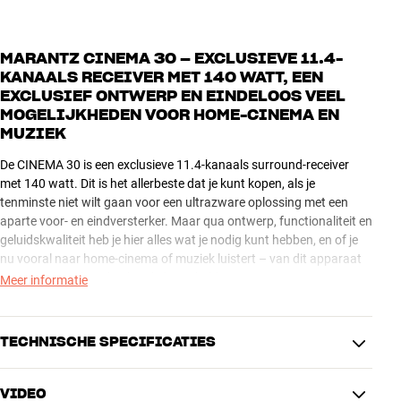
MARANTZ CINEMA 30 – EXCLUSIEVE 11.4-
KANAALS RECEIVER MET 140 WATT, EEN
EXCLUSIEF ONTWERP EN EINDELOOS VEEL
MOGELIJKHEDEN VOOR HOME-CINEMA EN
MUZIEK
De CINEMA 30 is een exclusieve 11.4-kanaals surround-receiver
met 140 watt. Dit is het allerbeste dat je kunt kopen, als je
tenminste niet wilt gaan voor een ultrazware oplossing met een
aparte voor- en eindversterker. Maar qua ontwerp, functionaliteit en
geluidskwaliteit heb je hier alles wat je nodig kunt hebben, en of je
nu vooral naar home-cinema of muziek luistert – van dit apparaat
ga je nog jarenlang heel veel plezier hebben.
Meer informatie
MOOI DESIGN – UITSTEKENDE CONSTRUCTIE
TECHNISCHE SPECIFICATIES
De CINEMA 30 is een zwaar apparaat dat veel ruimte inneemt.
Maar het is ook een industrieel kunstwerk en een visueel
interessante aanvulling op je interieur, in plaats van een anonieme
VIDEO
metalen kist. De eenvoudige en stijlvolle voorkant van aluminium