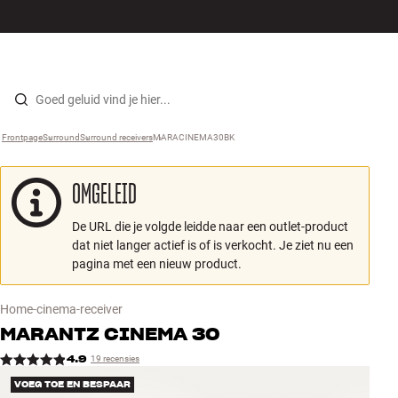
Hi-fi
MENU
WINKELS
INLOGGEN
WINKELWAGEN
Luidsprekers
Skip to content
Frontpage
Surround
›
Surround receivers
›
MARACINEMA30BK
›
Platenspeler
OMGELEID
Koptelefoons
De URL die je volgde leidde naar een outlet-product
Surround
dat niet langer actief is of is verkocht. Je ziet nu een
pagina met een nieuw product.
Tv
Home-cinema-receiver
Systeem
MARANTZ
CINEMA 30
4.9
19 recensies
Kabels
VOEG TOE EN BESPAAR