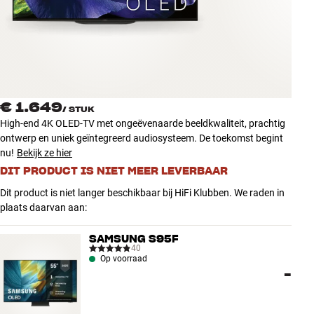
Accessoires
INSPIRATIE
MERKEN
€ 1.649
/
STUK
NIEUW
High-end 4K OLED-TV met ongeëvenaarde beeldkwaliteit, prachtig
ontwerp en uniek geïntegreerd audiosysteem. De toekomst begint
AANBIEDINGEN
nu!
Bekijk ze hier
DIT PRODUCT IS NIET MEER LEVERBAAR
Winkels
Dit product is niet langer beschikbaar bij HiFi Klubben. We raden in
Klantenservice
plaats daarvan aan:
Inloggen
Klantenservice
SAMSUNG S95F
Bouw met geluid
40
Op voorraad
-