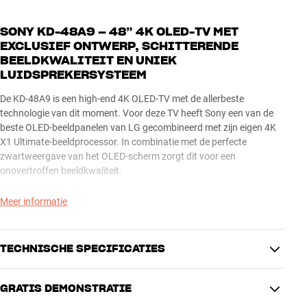
SONY KD-48A9 – 48” 4K OLED-TV MET
EXCLUSIEF ONTWERP, SCHITTERENDE
BEELDKWALITEIT EN UNIEK
LUIDSPREKERSYSTEEM
De KD-48A9 is een high-end 4K OLED-TV met de allerbeste
technologie van dit moment. Voor deze TV heeft Sony een van de
beste OLED-beeldpanelen van LG gecombineerd met zijn eigen 4K
X1 Ultimate-beeldprocessor. In combinatie met de perfecte
zwartweergave van het OLED-scherm zorgt dit voor een
onovertroffen beeldkwaliteit.
Je krijgt er een nieuwe, extra mooie afstandsbediening bij. En je
Meer informatie
kunt alles aansturen met je stem dankzij Google Assistant en de
geïntegreerde microfoon van de afstandsbediening. De functie
werkt al, maar Google moet hem nog wel even in Nederland
TECHNISCHE SPECIFICATIES
activeren.
GRATIS DEMONSTRATIE
Daarnaast heeft deze TV een uniek en superexclusief ontwerp,
IMAGE
waardoor het lijkt alsof hij boven je TV-meubel zweeft. En in een