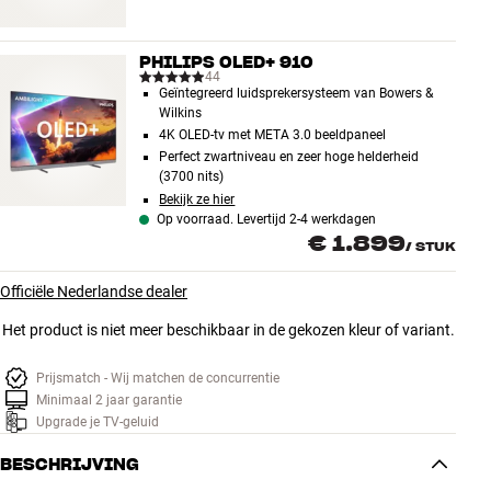
PHILIPS OLED+ 910
44
Geïntegreerd luidsprekersysteem van Bowers &
Wilkins
4K OLED-tv met META 3.0 beeldpaneel
Perfect zwartniveau en zeer hoge helderheid
(3700 nits)
Bekijk ze hier
Op voorraad. Levertijd 2-4 werkdagen
€ 1.899
/
STUK
Officiële Nederlandse dealer
Het product is niet meer beschikbaar in de gekozen kleur of variant.
Prijsmatch - Wij matchen de concurrentie
Minimaal 2 jaar garantie
Upgrade je TV-geluid
BESCHRIJVING