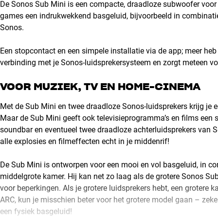
De Sonos Sub Mini is een compacte, draadloze subwoofer voor j
games een indrukwekkend basgeluid, bijvoorbeeld in combinati
Sonos.
Een stopcontact en een simpele installatie via de app; meer he
verbinding met je Sonos-luidsprekersysteem en zorgt meteen voo
VOOR MUZIEK, TV EN HOME-CINEMA
Met de Sub Mini en twee draadloze Sonos-luidsprekers krijg je 
Maar de Sub Mini geeft ook televisieprogramma’s en films een s
soundbar en eventueel twee draadloze achterluidsprekers van So
alle explosies en filmeffecten echt in je middenrif!
De Sub Mini is ontworpen voor een mooi en vol basgeluid, in c
middelgrote kamer. Hij kan net zo laag als de grotere Sonos Su
voor beperkingen. Als je grotere luidsprekers hebt, een grotere
ARC, kun je misschien beter voor het grotere model gaan – zeker 
een fysiek basgeluid!