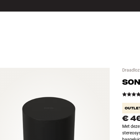
LS
ACCESSOIRES
Draadloz
SO
OUTLE
€ 4
Met deze
stereosy
basgelui