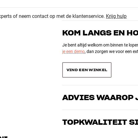
4.8
73
xperts of neem contact op met de klantenservice.
Krijg hulp
12
494 recensies
3
KOM LANGS EN H
2
Je bent altijd welkom om binnen te lope
je een demo
, dan zorgen we voor een ext
Sorteer producten op
VIND EEN WINKEL
ogte x diepte)
ADVIES WAAROP 
Onze medewerkers zijn echte liefhebber
over goed geluid – voor zowel muziek a
TOPKWALITEIT S
oundbars, draadloze luidsprekers en draadloze versterkers)
de perfecte oplossing voor jouw wense
Alle producten van HiFi Klubben voor mu