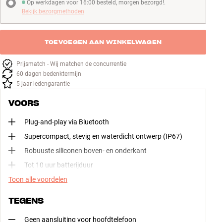
Op werkdagen voor 16:00 besteld, morgen bezorgd!.
Op werkdagen voor 16:00 besteld, morgen bezorgd!
Bekijk bezorgmethoden
TOEVOEGEN AAN WINKELWAGEN
Prijsmatch - Wij matchen de concurrentie
60 dagen bedenktermijn
5 jaar ledengarantie
VOORS
Plug-and-play via Bluetooth
Supercompact, stevig en waterdicht ontwerp (IP67)
Robuuste siliconen boven- en onderkant
Tot 10 uur batterijduur
Toon alle voordelen
TEGENS
Geen aansluiting voor hoofdtelefoon