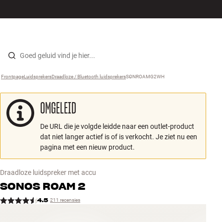
Hi-fi
MENU
WINKELS
INLOGGEN
WINKELWAGEN
Luidsprekers
Skip to content
Frontpage
Luidsprekers
›
Draadloze / Bluetooth luidsprekers
›
SONROAMG2WH
›
Platenspeler
OMGELEID
Koptelefoons
De URL die je volgde leidde naar een outlet-product
Surround
dat niet langer actief is of is verkocht. Je ziet nu een
pagina met een nieuw product.
Tv
Draadloze luidspreker met accu
Systeem
SONOS
ROAM 2
4.5
211 recensies
Kabels