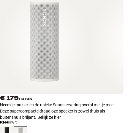
Accessoires
INSPIRATIE
MERKEN
NIEUW
AANBIEDINGEN
Winkels
Klantenservice
Inloggen
€ 179
/
STUK
Klantenservice
Neem je muziek en de unieke Sonos-ervaring overal met je mee.
Bouw met geluid
Deze supercompacte draadloze speaker is zowel thuis als
buitenshuis briljant.
Bekijk ze hier
Kleur
Wit