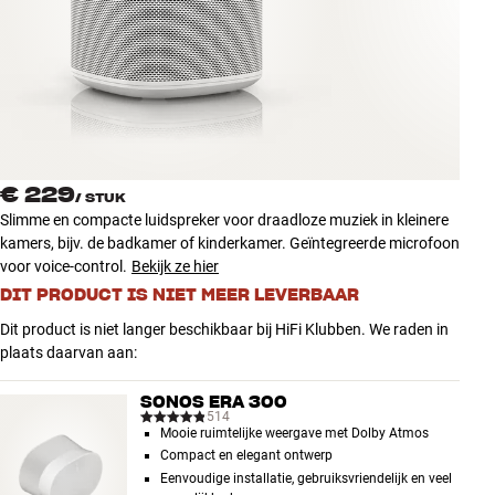
Accessoires
INSPIRATIE
MERKEN
NIEUW
€ 229
/
STUK
Slimme en compacte luidspreker voor draadloze muziek in kleinere
AANBIEDINGEN
kamers, bijv. de badkamer of kinderkamer. Geïntegreerde microfoon
voor voice-control.
Bekijk ze hier
DIT PRODUCT IS NIET MEER LEVERBAAR
Winkels
Klantenservice
Dit product is niet langer beschikbaar bij HiFi Klubben. We raden in
Inloggen
plaats daarvan aan:
Klantenservice
Bouw met geluid
SONOS ERA 300
514
Mooie ruimtelijke weergave met Dolby Atmos
Compact en elegant ontwerp
Eenvoudige installatie, gebruiksvriendelijk en veel