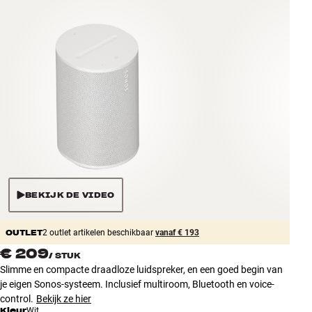
Accessoires
INSPIRATIE
MERKEN
NIEUW
AANBIEDINGEN
Winkels
BEKIJK DE VIDEO
Klantenservice
Inloggen
OUTLET
Klantenservice
2 outlet artikelen beschikbaar
vanaf € 193
Bouw met geluid
€ 209
/
STUK
Slimme en compacte draadloze luidspreker, en een goed begin van
je eigen Sonos-systeem. Inclusief multiroom, Bluetooth en voice-
control.
Bekijk ze hier
Kleur
Wit