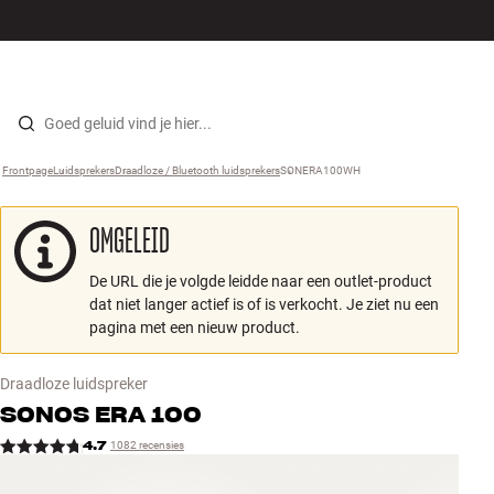
Hi-fi
MENU
WINKELS
INLOGGEN
WINKELWAGEN
Luidsprekers
Skip to content
Frontpage
Luidsprekers
›
Draadloze / Bluetooth luidsprekers
›
SONERA100WH
›
Platenspeler
OMGELEID
Koptelefoons
De URL die je volgde leidde naar een outlet-product
Surround
dat niet langer actief is of is verkocht. Je ziet nu een
pagina met een nieuw product.
Tv
Draadloze luidspreker
Systeem
SONOS
ERA 100
4.7
1082 recensies
Kabels