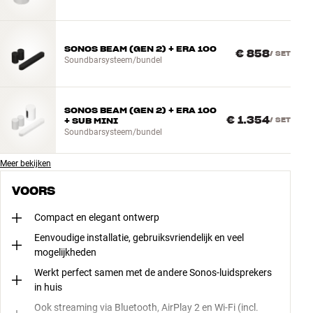
SONOS BEAM (GEN 2) + ERA 100
€ 858
/
SET
Soundbarsysteem/bundel
SONOS BEAM (GEN 2) + ERA 100
€ 1.354
+ SUB MINI
/
SET
Soundbarsysteem/bundel
Meer bekijken
VOORS
Compact en elegant ontwerp
Eenvoudige installatie, gebruiksvriendelijk en veel
mogelijkheden
Werkt perfect samen met de andere Sonos-luidsprekers
in huis
Ook streaming via Bluetooth, AirPlay 2 en Wi-Fi (incl.