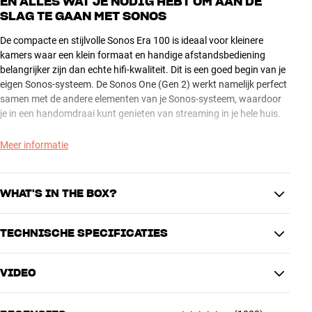
EN ALLES WAT JE NODIG HEBT OM AAN DE
SLAG TE GAAN MET SONOS
De compacte en stijlvolle Sonos Era 100 is ideaal voor kleinere
kamers waar een klein formaat en handige afstandsbediening
belangrijker zijn dan echte hifi-kwaliteit. Dit is een goed begin van je
eigen Sonos-systeem. De Sonos One (Gen 2) werkt namelijk perfect
samen met de andere elementen van je Sonos-systeem, waardoor
je in een handomdraai kunt genieten van streaming in je hele huis.
Dankzij de geïntegreerde voice-control (Amazon Alexa) kun je de
Meer informatie
muziek aansturen met je stem – en dat is natuurlijk heel handig.
Met de slimme touchbediening op de bovenkant kun je het volume
regelen, vegen om een nummer over te slaan, de muziek pauzeren
WHAT'S IN THE BOX?
enz.
TECHNISCHE SPECIFICATIES
Maar de Era 100 en een echt Sonos-systeem zijn veel beter dan een
Inclusief stroomkabel (2 meter) en snelstartgids
simpele draadloze luidspreker, want je krijgt alle handige functies
van het Sonos-systeem er gewoon bij. Bijvoorbeeld multiroom,
VIDEO
volledige app-bediening, Bluetooth, Apple AirPlay 2 en heel veel
AANSLUITINGEN
streamingservices zoals Spotify, TIDAL, Apple Music enz.
Audio-ingang
RCA (analoog)