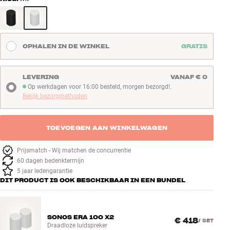
OPHALEN IN DE WINKEL
GRATIS
LEVERING
VANAF € 0
Op werkdagen voor 16:00 besteld, morgen bezorgd!.
Op werkdagen voor 16:00 besteld, morgen bezorgd!
Bekijk bezorgmethoden
TOEVOEGEN AAN WINKELWAGEN
Prijsmatch - Wij matchen de concurrentie
60 dagen bedenktermijn
5 jaar ledengarantie
DIT PRODUCT IS OOK BESCHIKBAAR IN EEN BUNDEL
SONOS ERA 100 X2
€ 418
/
SET
Draadloze luidspreker