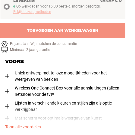
LEVERING
VANAF € 0
Bekijk ze hier
Op werkdagen voor 16:00 besteld, morgen bezorgd!.
Op werkdagen voor 16:00 besteld, morgen bezorgd!
Bekijk bezorgmethoden
TOEVOEGEN AAN WINKELWAGEN
Prijsmatch - Wij matchen de concurrentie
Minimaal 2 jaar garantie
VOORS
Uniek ontwerp met talloze mogelijkheden voor het
weergeven van beelden
Wireless One Connect Box voor alle aansluitingen (alleen
netsnoer voor de tv)*
Lijsten in verschillende kleuren en stijlen zijn als optie
verkrijgbaar
Mat scherm voor optimale weergave van kunst
Toon alle voordelen