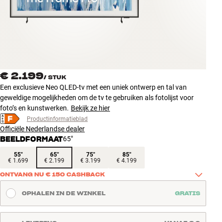
Accessoires
INSPIRATIE
MERKEN
€ 2.199
/
STUK
NIEUW
Een exclusieve Neo QLED-tv met een uniek ontwerp en tal van
geweldige mogelijkheden om de tv te gebruiken als fotolijst voor
AANBIEDINGEN
foto’s en kunstwerken.
Bekijk ze hier
Productinformatieblad
Officiële Nederlandse dealer
Winkels
BEELDFORMAAT
65"
Klantenservice
Inloggen
55"
65"
75"
85"
€ 1.699
€ 2.199
€ 3.199
€ 4.199
Klantenservice
ONTVANG NU € 150 CASHBACK
Bouw met geluid
Ontvang € 150,- cashback bij aankoop van dit deelnemend 
OPHALEN IN DE WINKEL
GRATIS
promotiemodel SAMSUNG TV. Klik hier voor meer informatie en 
registratie.