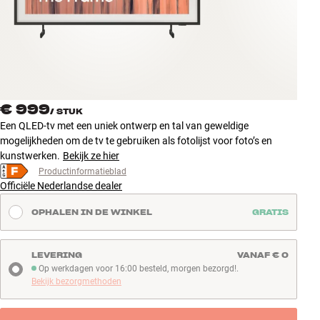
Accessoires
INSPIRATIE
MERKEN
€ 999
/
STUK
NIEUW
Een QLED-tv met een uniek ontwerp en tal van geweldige
mogelijkheden om de tv te gebruiken als fotolijst voor foto’s en
AANBIEDINGEN
kunstwerken.
Bekijk ze hier
Productinformatieblad
Officiële Nederlandse dealer
Winkels
Klantenservice
OPHALEN IN DE WINKEL
GRATIS
Inloggen
Klantenservice
Bouw met geluid
LEVERING
VANAF € 0
Op werkdagen voor 16:00 besteld, morgen bezorgd!.
Op werkdagen voor 16:00 besteld, morgen bezorgd!
Bekijk bezorgmethoden