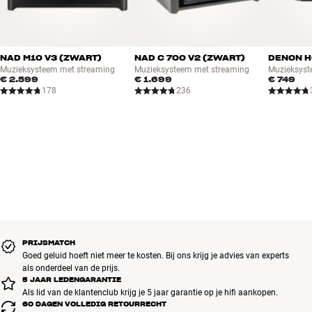
NAD M10 V3 (ZWART)
NAD C 700 V2 (ZWART)
DENON H
Muzieksysteem met streaming
Muzieksysteem met streaming
Muzieksyst
€ 2.599
€ 1.699
€ 749
178
236
PRIJSMATCH
Goed geluid hoeft niet meer te kosten. Bij ons krijg je advies van experts
als onderdeel van de prijs.
5 JAAR LEDENGARANTIE
Als lid van de klantenclub krijg je 5 jaar garantie op je hifi aankopen.
60 DAGEN VOLLEDIG RETOURRECHT