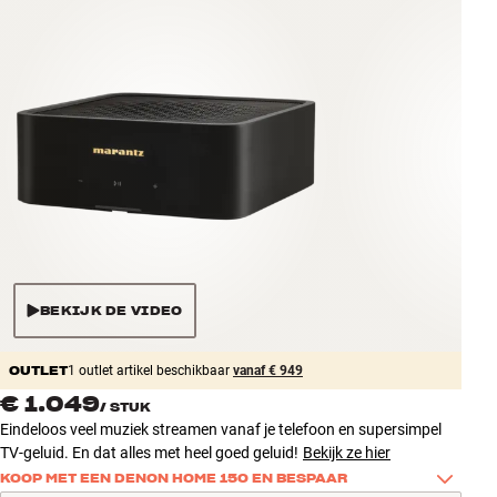
Accessoires
INSPIRATIE
MERKEN
NIEUW
AANBIEDINGEN
Winkels
BEKIJK DE VIDEO
Klantenservice
Inloggen
OUTLET
Klantenservice
1 outlet artikel beschikbaar
vanaf € 949
Bouw met geluid
€ 1.049
/
STUK
Eindeloos veel muziek streamen vanaf je telefoon en supersimpel
TV-geluid. En dat alles met heel goed geluid!
Bekijk ze hier
KOOP MET EEN DENON HOME 150 EN BESPAAR