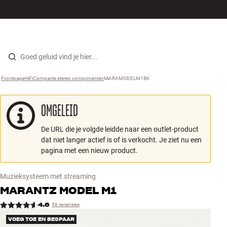
Hi-fi
MENU
WINKELS
INLOGGEN
WINKELWAGEN
Luidsprekers
Skip to content
Frontpage
HiFi
›
Compacte stereo componenten
›
MARAMODELM1BK
›
Platenspeler
OMGELEID
Koptelefoons
De URL die je volgde leidde naar een outlet-product
Surround
dat niet langer actief is of is verkocht. Je ziet nu een
pagina met een nieuw product.
Tv
Muzieksysteem met streaming
Systeem
MARANTZ
MODEL M1
4.6
56 recensies
Kabels
VOEG TOE EN BESPAAR