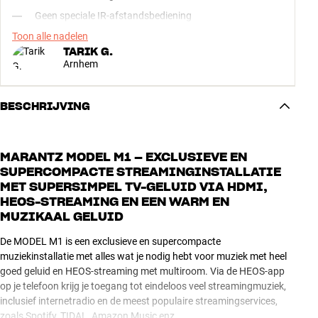
Geen speciale IR-afstandsbediening
Toon alle nadelen
TARIK G.
Arnhem
BESCHRIJVING
MARANTZ MODEL M1 – EXCLUSIEVE EN
SUPERCOMPACTE STREAMINGINSTALLATIE
MET SUPERSIMPEL TV-GELUID VIA HDMI,
HEOS-STREAMING EN EEN WARM EN
MUZIKAAL GELUID
De MODEL M1 is een exclusieve en supercompacte
muziekinstallatie met alles wat je nodig hebt voor muziek met heel
goed geluid en HEOS-streaming met multiroom. Via de HEOS-app
op je telefoon krijg je toegang tot eindeloos veel streamingmuziek,
inclusief internetradio en de meest populaire streamingservices,
zoals Spotify, TIDAL, Amazon Music enz.