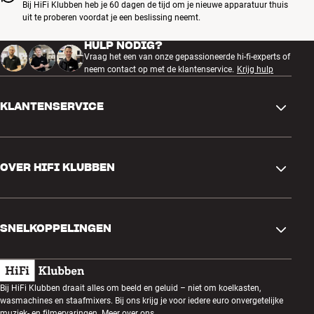
Bij HiFi Klubben heb je 60 dagen de tijd om je nieuwe apparatuur thuis
uit te proberen voordat je een beslissing neemt.
HULP NODIG?
Vraag het een van onze gepassioneerde hi-fi-experts of
neem contact op met de klantenservice.
Krijg hulp
KLANTENSERVICE
Contactgegevens
OVER HIFI KLUBBEN
Vragen en antwoorden
Ruilen en retourneren
Winkel zoeken
Bestelling herroepen
SNELKOPPELINGEN
Over ons
Levering
Klantenclub
Cadeaubonnen
Algemene voorwaarden
Luisteravond
Bij HiFi Klubben draait alles om beeld en geluid – niet om koelkasten,
Bouwen met geluid
wasmachines en staafmixers. Bij ons krijg je voor iedere euro onvergetelijke
Privacybeleid
muziek- en filmervaringen.
Meer over ons