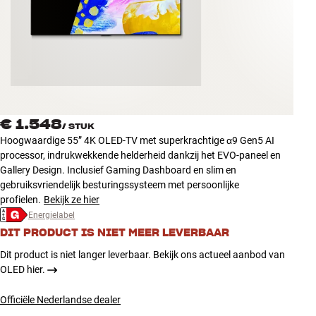
Accessoires
INSPIRATIE
MERKEN
NIEUW
€ 1.548
/
STUK
Hoogwaardige 55” 4K OLED-TV met superkrachtige α9 Gen5 AI
AANBIEDINGEN
processor, indrukwekkende helderheid dankzij het EVO-paneel en
Gallery Design. Inclusief Gaming Dashboard en slim en
gebruiksvriendelijk besturingssysteem met persoonlijke
Winkels
profielen.
Bekijk ze hier
Klantenservice
Energielabel
Inloggen
DIT PRODUCT IS NIET MEER LEVERBAAR
Klantenservice
Bouw met geluid
Dit product is niet langer leverbaar. Bekijk ons actueel aanbod van
OLED hier.
Officiële Nederlandse dealer