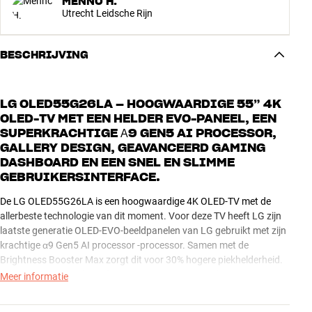
MENNO H.
Utrecht Leidsche Rijn
BESCHRIJVING
LG OLED55G26LA – HOOGWAARDIGE 55” 4K
OLED-TV MET EEN HELDER EVO-PANEEL, EEN
SUPERKRACHTIGE Α9 GEN5 AI PROCESSOR,
GALLERY DESIGN, GEAVANCEERD GAMING
DASHBOARD EN EEN SNEL EN SLIMME
GEBRUIKERSINTERFACE.
De LG OLED55G26LA is een hoogwaardige 4K OLED-TV met de
allerbeste technologie van dit moment. Voor deze TV heeft LG zijn
laatste generatie OLED-EVO-beeldpanelen van LG gebruikt met zijn
krachtige α9 Gen5 AI processor -processor. Samen met de
Brightness Booster Max zorgt dit voor 30% hogere piekhelderheid.
In combinatie met de perfecte zwartweergave van het OLED-
Meer informatie
scherm zorgt dit voor de allerbeste beeldkwaliteit tot nog toe. Bij de
OLED55G26LA heeft LG bovendien een speciaal Eye Comfort