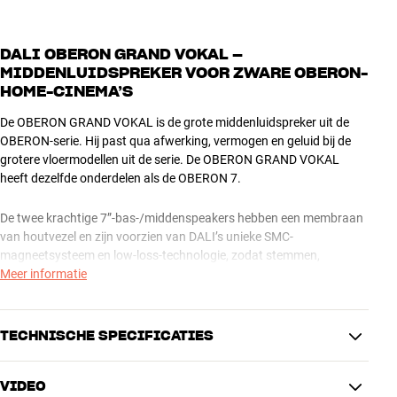
DALI OBERON GRAND VOKAL –
MIDDENLUIDSPREKER VOOR ZWARE OBERON-
HOME-CINEMA’S
De OBERON GRAND VOKAL is de grote middenluidspreker uit de
OBERON-serie. Hij past qua afwerking, vermogen en geluid bij de
grotere vloermodellen uit de serie. De OBERON GRAND VOKAL
heeft dezelfde onderdelen als de OBERON 7.
De twee krachtige 7”-bas-/middenspeakers hebben een membraan
van houtvezel en zijn voorzien van DALI’s unieke SMC-
magneetsysteem en low-loss-technologie, zodat stemmen,
instrumenten en filmeffecten bij ieder volume glashelder worden
Meer informatie
weergegeven. De ultralichte tweeter zorgt voor een luchtig en
gedetailleerd geluid.
TECHNISCHE SPECIFICATIES
De OBERON GRAND VOKAL is verkrijgbaar in verschillende kleuren.
OBERON – SERIEUZE KWALITEIT EN EEN MOOIE FINISH
VOOR EEN BUDGETPRIJS
VIDEO
PRESTATIES