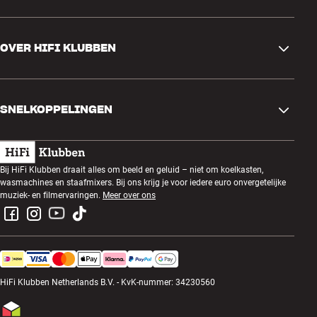
Contactgegevens
OVER HIFI KLUBBEN
Vragen en antwoorden
Ruilen en retourneren
Winkel zoeken
Bestelling herroepen
SNELKOPPELINGEN
Over ons
Levering
Klantenclub
Cadeaubonnen
Algemene voorwaarden
Luisteravond
Bij HiFi Klubben draait alles om beeld en geluid – niet om koelkasten,
Bouwen met geluid
wasmachines en staafmixers. Bij ons krijg je voor iedere euro onvergetelijke
Privacybeleid
Prijsvragen
muziek- en filmervaringen.
Meer over ons
Montage en installatie
Werken bij HiFi Klubben
Huur een SOUNDBOKS
Apparaten recyclen
HiFi Klubben Netherlands B.V. - KvK-nummer: 34230560
Productreviews
Cookies