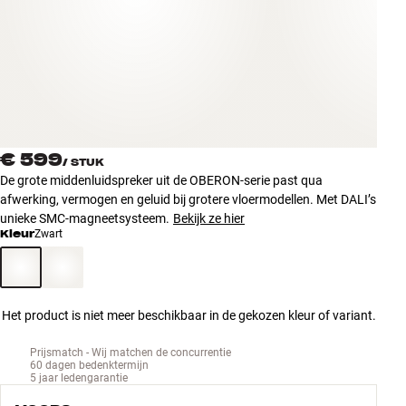
Accessoires
INSPIRATIE
MERKEN
NIEUW
€ 599
/
STUK
De grote middenluidspreker uit de OBERON-serie past qua
AANBIEDINGEN
afwerking, vermogen en geluid bij grotere vloermodellen. Met DALI’s
unieke SMC-magneetsysteem.
Bekijk ze hier
Kleur
Zwart
Winkels
Klantenservice
Inloggen
Klantenservice
Het product is niet meer beschikbaar in de gekozen kleur of variant.
Bouw met geluid
Prijsmatch - Wij matchen de concurrentie
60 dagen bedenktermijn
5 jaar ledengarantie