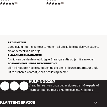
99
48
Het dempingsmateriaal en de interne versteviging zitten precies
daar waar ze het meeste voordeel opleveren – op alle andere
plaatsen heeft de vrije luchtstroom de hoogste prioriteit gekregen.
En dat geldt ook voor de plaatsing van de reflexpoorten direct
achter de basspeakers. Andere fabrikanten mogen dan heel anders
denken over de demping van de behuizing, DALI heeft allang
bewezen dat haar principe in de praktijk werkt en een aanvulling
vormt op de overkoepelende low-loss-instelling.
PRIJSMATCH
Goed geluid hoeft niet meer te kosten. Bij ons krijg je advies van experts
Helemaal onder in de behuizing zit het scheidingsfilter dat direct op
als onderdeel van de prijs.
5 JAAR LEDENGARANTIE
de terminals is bevestigd om het elektrische signaalpad zo kort
Als lid van de klantenclub krijg je 5 jaar garantie op je hifi aankopen.
mogelijk te houden. Zelfs de schroefklemmen zijn van absolute
60 DAGEN VOLLEDIG RETOURRECHT
topkwaliteit. Je kunt er verschillende kabels op aansluiten en ze
Bij HiFi Klubben heb je 60 dagen de tijd om je nieuwe apparatuur thuis
zorgen voor optimaal contact zolang je de luidspreker gebruikt.
uit te proberen voordat je een beslissing neemt.
Meer van DALI
HULP NODIG?
Vraag het een van onze gepassioneerde hi-fi-experts of
neem contact op met de klantenservice.
Krijg hulp
KLANTENSERVICE