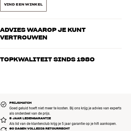
VIND EEN WINKEL
ADVIES WAAROP JE KUNT
VERTROUWEN
Onze medewerkers zijn echte liefhebbers die de producten door en
door kennen en gepassioneerd zijn over goed geluid – voor zowel
TOPKWALITEIT SINDS 1980
muziek als home cinema. Vertel ons wat je zoekt, dan vinden we
samen de perfecte oplossing voor jouw wensen en budget
Alle producten van HiFi Klubben voor muziek, home cinema en tv
zijn zorgvuldig geselecteerd en gebouwd om jarenlang mee te gaan.
Goed voor je portemonnee én het milieu.
BOEK EEN EXPERT
PRIJSMATCH
Goed geluid hoeft niet meer te kosten. Bij ons krijg je advies van experts
als onderdeel van de prijs.
5 JAAR LEDENGARANTIE
Als lid van de klantenclub krijg je 5 jaar garantie op je hifi aankopen.
60 DAGEN VOLLEDIG RETOURRECHT