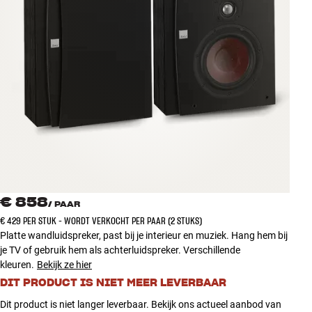
Accessoires
INSPIRATIE
MERKEN
NIEUW
AANBIEDINGEN
Winkels
€ 858
Klantenservice
/
PAAR
Inloggen
€ 429 PER STUK - WORDT VERKOCHT PER PAAR (2 STUKS)
Klantenservice
Platte wandluidspreker, past bij je interieur en muziek. Hang hem bij
Bouw met geluid
je TV of gebruik hem als achterluidspreker. Verschillende
kleuren.
Bekijk ze hier
DIT PRODUCT IS NIET MEER LEVERBAAR
Dit product is niet langer leverbaar. Bekijk ons actueel aanbod van