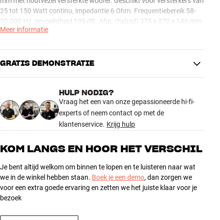
mm met houtvezel versterkte woofer. Geschikt voor versterkers van
25 tot 150 Watt continu, impedantie 6 Ohm. Frequentiebereik 58-
30.000 Hz, gevoeligheid 109 dB. Afm. (hxbxd) 375 x 272 x 146 mm.
Meer informatie
Prijs per stuk.
GRATIS DEMONSTRATIE
Meer van DALI
HULP NODIG?
Vraag het een van onze gepassioneerde hi-fi-
experts of neem contact op met de
klantenservice.
Krijg hulp
KOM LANGS EN HOOR HET VERSCHIL
Je bent altijd welkom om binnen te lopen en te luisteren naar wat
we in de winkel hebben staan.
Boek je een demo
, dan zorgen we
voor een extra goede ervaring en zetten we het juiste klaar voor je
bezoek