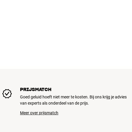
Als je dit product in onze online winkel koopt, vindt de levering 
in het berichtveld van de bestelling plaatsen (reken met twee w
aan devoordeur op straatniveau in een tijd tussen 8 tot 17 uur op
meerkosten), dan moet dit apart worden overeengekomen. Legit
een mogelijke foutieve levering te voorkomen.
Meer van DALI
PRIJSMATCH
Goed geluid hoeft niet meer te kosten. Bij ons krijg je advies
van experts als onderdeel van de prijs.
Meer over prijsmatch