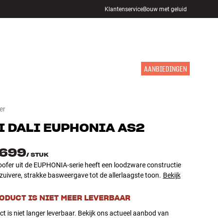
Klantenservice
Bouw met geluid
WINKELS
INLOGGEN
WINKELWAGEN
INSPIRATIE
MERKEN
NIEUW
AANBIEDINGEN
er
I
DALI EUPHONIA AS2
.699
/
STUK
ofer uit de EUPHONIA-serie heeft een loodzware constructie
zuivere, strakke basweergave tot de allerlaagste toon.
Bekijk
RODUCT IS NIET MEER LEVERBAAR
ct is niet langer leverbaar. Bekijk ons actueel aanbod van