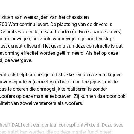
 zitten aan weerszijden van het chassis en
00 Watt continu levert. De plaatsing van de drivers is
. De units worden bij elkaar houden (in twee aparte kamers)
ar toe bewegen, net zoals wanneer je in je handen klapt.
ast geneutraliseerd. Het gevolg van deze constructie is dat
 vervorming effectief worden geëlimineerd. Als het op deze
bij de weergave.
wat ook helpt om het geluid strakker en preciezer te krijgen.
de equalizer (correctie) in het circuit toegepast, die de
 bas te creëren die onmogelijk te realiseren is zonder
woofers op deze manier te bouwen. Zij kunnen daardoor ook
iteit van zowel versterkers als woofers.
heeft DALI echt een geniaal concept ontwikkeld. Deze twee
eplaatst kan worden, die op deze manier functioneert