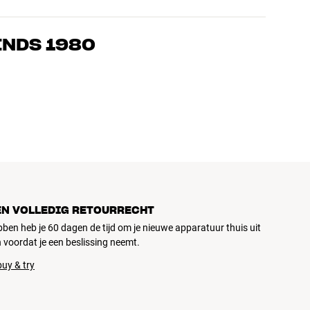
s die de producten door en door kennen en gepassioneerd zijn
ls home cinema. Vertel ons wat je zoekt, dan vinden we samen
INDS 1980
n en budget
ziek, home cinema en tv zijn zorgvuldig geselecteerd en
d voor je portemonnee én het milieu.
EN VOLLEDIG RETOURRECHT
ubben heb je 60 dagen de tijd om je nieuwe apparatuur thuis uit
 voordat je een beslissing neemt.
uy & try