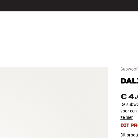
LS
ACCESSOIRES
Subwoof
DAL
€ 4
De subwo
voor een 
ze hier
DIT P
Dit produ