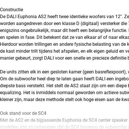
Constructie
De DALI Euphonia AS2 heeft twee identieke woofers van 12". Ze
worden aangedreven door een klasse D (digitaal) versterker die 7
enigszins ongebruikelijk, maar dit heeft een belangrijke functie
en spelen in fase. Dit betekent dat ze van elkaar af of naar elka
Hierdoor worden trillingen en andere fysische belasting van de k
de kast minder trilt tijdens het afspelen, en elk eigen geluid en
manier gebeurt, zorgt DALI voor een snelle en precieze definitie 
De units zitten elk in een gesloten kamer (geen basreflexpoort), 
Om de subwoofer heel diep te laten gaan heeft DALI een ingebouw
diepste bass versterkt. Het stelt de AS2 staat zijn om een ​​diepe
equalizing. Het is inmiddels normaal geworden om actieve sub
kleiner zijn, maar deze methode stelt ook hoge eisen aan de kwal
Ook stand voor de SC4
Met de AS2 en de bijpassende Euphonia de SC4 center speaker 
modellen zijn zó ontworpen dat de SC4 bovenop de subwoofer g