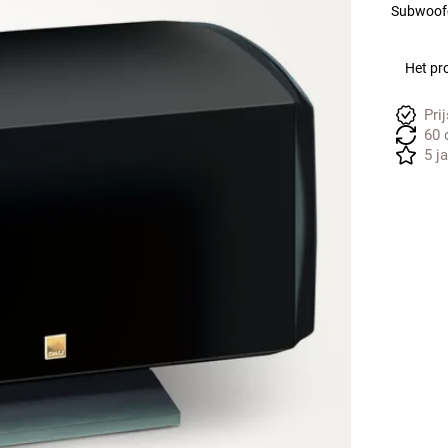
Subwoofe
Het pro
Pri
60 
5 j