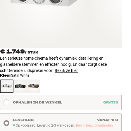
Accessoires
INSPIRATIE
MERKEN
NIEUW
€ 1.749
/
STUK
Een serieuze home-cinema heeft dynamiek, detaillering en
AANBIEDINGEN
glasheldere stemmen en effecten nodig. En daar zorgt deze
schitterende luidspreker voor!
Bekijk ze hier
Kleur
Satin White
Winkels
Klantenservice
Inloggen
Klantenservice
OPHALEN IN DE WINKEL
GRATIS
Bouw met geluid
LEVERING
VANAF € 0
Op voorraad. Levertijd 2-3 werkdagen.
Bekijk bezorgmethoden
Op voorraad. Levertijd 2-3 werkdagen