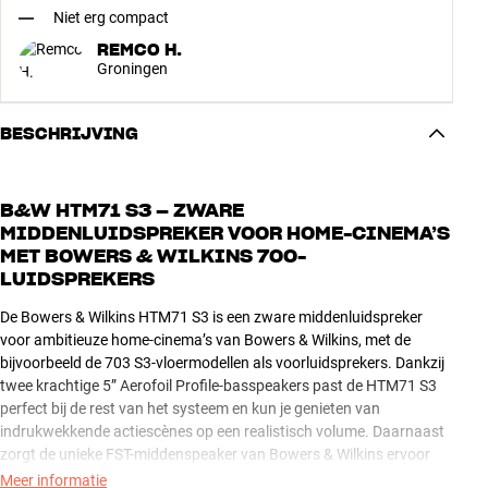
Niet erg compact
REMCO H.
Groningen
BESCHRIJVING
B&W HTM71 S3 – ZWARE
MIDDENLUIDSPREKER VOOR HOME-CINEMA’S
MET BOWERS & WILKINS 700-
LUIDSPREKERS
De Bowers & Wilkins HTM71 S3 is een zware middenluidspreker
voor ambitieuze home-cinema’s van Bowers & Wilkins, met de
bijvoorbeeld de 703 S3-vloermodellen als voorluidsprekers. Dankzij
twee krachtige 5” Aerofoil Profile-basspeakers past de HTM71 S3
perfect bij de rest van het systeem en kun je genieten van
indrukwekkende actiescènes op een realistisch volume. Daarnaast
zorgt de unieke FST-middenspeaker van Bowers & Wilkins ervoor
dat effecten, instrumenten en dialogen altijd glashelder worden
Meer informatie