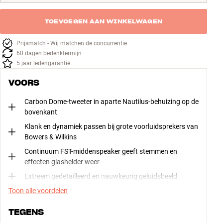
TOEVOEGEN AAN WINKELWAGEN
Prijsmatch - Wij matchen de concurrentie
60 dagen bedenktermijn
5 jaar ledengarantie
VOORS
Carbon Dome-tweeter in aparte Nautilus-behuizing op de
bovenkant
Klank en dynamiek passen bij grote voorluidsprekers van
Bowers & Wilkins
Continuum FST-middenspeaker geeft stemmen en
effecten glashelder weer
Extreem gedetailleerd en nauwkeurig geluidsbeeld
Toon alle voordelen
TEGENS