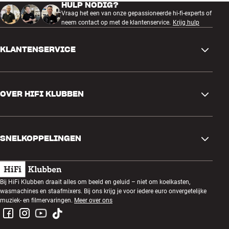
HULP NODIG?
Vraag het een van onze gepassioneerde hi-fi-experts of
neem contact op met de klantenservice.
Krijg hulp
KLANTENSERVICE
Contactgegevens
OVER HIFI KLUBBEN
Vragen en antwoorden
Ruilen en retourneren
Winkel zoeken
Bestelling herroepen
SNELKOPPELINGEN
Over ons
Levering
Klantenclub
Cadeaubonnen
Algemene voorwaarden
Luisteravond
Bij HiFi Klubben draait alles om beeld en geluid – niet om koelkasten,
Bouwen met geluid
wasmachines en staafmixers. Bij ons krijg je voor iedere euro onvergetelijke
Privacybeleid
Prijsvragen
muziek- en filmervaringen.
Meer over ons
Montage en installatie
Werken bij HiFi Klubben
Huur een SOUNDBOKS