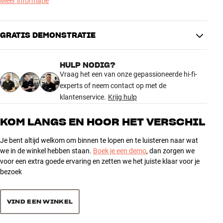
Meer informatie
NOG ZUIVERDER, VRIJER EN NAUWKEURIGER
De nieuwe D5-generatie biedt de 803 nog betere prestaties. De
verbeterde Matrix-behuizing vermindert resonanties, de aluminium
GRATIS DEMONSTRATIE
Space Frame Bracing versterkt de constructie en de nieuwe
bovenplaat met demping en Connolly-leer tilt zowel het geluid als de
afwerking naar een hoger niveau.
HULP NODIG?
Vraag het een van onze gepassioneerde hi-fi-
Met een Diamond Dome-tweeter, Continuum FST-middenfrequentie-
experts of neem contact op met de
element en twee 7” Aerofoil-woofers krijg je een groot, nauwkeurig
klantenservice.
Krijg hulp
en driedimensionaal geluidsbeeld dat in meer ruimtes past dan de
meest extreme 800-modellen.
KOM LANGS EN HOOR HET VERSCHIL
De nieuwe 800 Series Diamond D5 is vanaf 15 september te
Je bent altijd welkom om binnen te lopen en te luisteren naar wat
beluisteren in de volgende HiFi Klubben-winkels:
we in de winkel hebben staan.
Boek je een demo
, dan zorgen we
voor een extra goede ervaring en zetten we het juiste klaar voor je
Amsterdam | Rotterdam
bezoek
Meer van Bowers & Wilkins
VIND EEN WINKEL