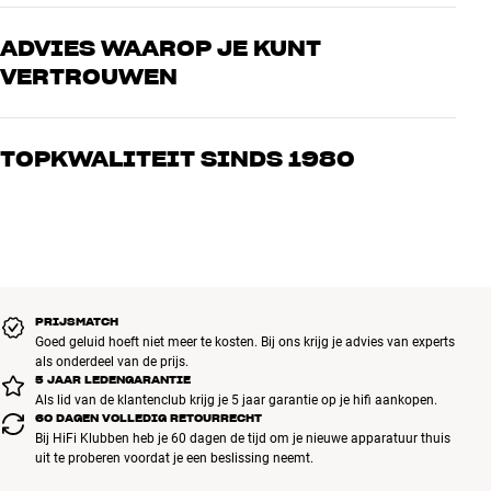
ADVIES WAAROP JE KUNT
VERTROUWEN
Onze medewerkers zijn echte liefhebbers die de producten door en
door kennen en gepassioneerd zijn over goed geluid – voor zowel
TOPKWALITEIT SINDS 1980
muziek als home cinema. Vertel ons wat je zoekt, dan vinden we
samen de perfecte oplossing voor jouw wensen en budget
Alle producten van HiFi Klubben voor muziek, home cinema en tv
zijn zorgvuldig geselecteerd en gebouwd om jarenlang mee te gaan.
Goed voor je portemonnee én het milieu.
BOEK EEN EXPERT
PRIJSMATCH
Goed geluid hoeft niet meer te kosten. Bij ons krijg je advies van experts
als onderdeel van de prijs.
5 JAAR LEDENGARANTIE
Als lid van de klantenclub krijg je 5 jaar garantie op je hifi aankopen.
60 DAGEN VOLLEDIG RETOURRECHT
Bij HiFi Klubben heb je 60 dagen de tijd om je nieuwe apparatuur thuis
uit te proberen voordat je een beslissing neemt.