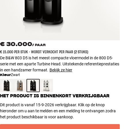
Accessoires
INSPIRATIE
MERKEN
€ 30.000
/
PAAR
NIEUW
€ 15.000 PER STUK - WORDT VERKOCHT PER PAAR (2 STUKS)
De B&W 803 D5 is het meest compacte vloermodel in de 800 D5-
AANBIEDINGEN
serie met een aparte Turbine Head. Uitstekende referentieprestaties
in een handzamer formaat.
Bekijk ze hier
Kleur
Zwart
Winkels
Klantenservice
Inloggen
HET PRODUCT IS BINNENKORT VERKRIJGBAAR
Klantenservice
Bouw met geluid
Dit product is vanaf 15-9-2026 verkrijgbaar. Klik op de knop
hieronder om u aan te melden en een melding te ontvangen zodra
het product beschikbaar is voor aankoop.