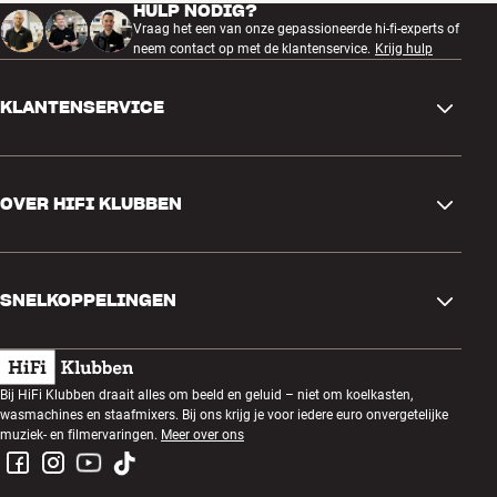
HULP NODIG?
Vraag het een van onze gepassioneerde hi-fi-experts of
neem contact op met de klantenservice.
Krijg hulp
KLANTENSERVICE
Contactgegevens
OVER HIFI KLUBBEN
Vragen en antwoorden
Ruilen en retourneren
Winkel zoeken
Bestelling herroepen
SNELKOPPELINGEN
Over ons
Levering
Klantenclub
Cadeaubonnen
Algemene voorwaarden
Luisteravond
Bij HiFi Klubben draait alles om beeld en geluid – niet om koelkasten,
Bouwen met geluid
wasmachines en staafmixers. Bij ons krijg je voor iedere euro onvergetelijke
Privacybeleid
Prijsvragen
muziek- en filmervaringen.
Meer over ons
Montage en installatie
Werken bij HiFi Klubben
Huur een SOUNDBOKS