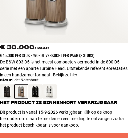
Accessoires
INSPIRATIE
MERKEN
€ 30.000
/
PAAR
NIEUW
€ 15.000 PER STUK - WORDT VERKOCHT PER PAAR (2 STUKS)
De B&W 803 D5 is het meest compacte vloermodel in de 800 D5-
AANBIEDINGEN
serie met een aparte Turbine Head. Uitstekende referentieprestaties
in een handzamer formaat.
Bekijk ze hier
Kleur
Licht Notenhout
Winkels
Klantenservice
Inloggen
HET PRODUCT IS BINNENKORT VERKRIJGBAAR
Klantenservice
Bouw met geluid
Dit product is vanaf 15-9-2026 verkrijgbaar. Klik op de knop
hieronder om u aan te melden en een melding te ontvangen zodra
het product beschikbaar is voor aankoop.