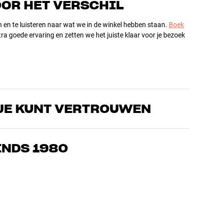
OOR HET VERSCHIL
n en te luisteren naar wat we in de winkel hebben staan.
Boek
ra goede ervaring en zetten we het juiste klaar voor je bezoek
JE KUNT VERTROUWEN
s die de producten door en door kennen en gepassioneerd zijn
ls home cinema. Vertel ons wat je zoekt, dan vinden we samen
INDS 1980
n en budget
ziek, home cinema en tv zijn zorgvuldig geselecteerd en
d voor je portemonnee én het milieu.