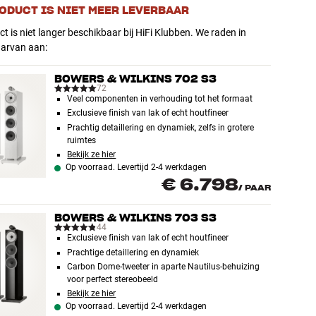
RODUCT IS NIET MEER LEVERBAAR
ct is niet langer beschikbaar bij HiFi Klubben. We raden in
aarvan aan:
BOWERS & WILKINS 702 S3
72
Veel componenten in verhouding tot het formaat
Exclusieve finish van lak of echt houtfineer
Prachtig detaillering en dynamiek, zelfs in grotere
ruimtes
Bekijk ze hier
Op voorraad. Levertijd 2-4 werkdagen
€ 6.798
/
PAAR
BOWERS & WILKINS 703 S3
44
Exclusieve finish van lak of echt houtfineer
Prachtige detaillering en dynamiek
Carbon Dome-tweeter in aparte Nautilus-behuizing
voor perfect stereobeeld
Bekijk ze hier
Op voorraad. Levertijd 2-4 werkdagen