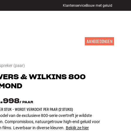
Klantenservice
Bouw met geluid
WINKELS
INLOGGEN
WINKELWAGEN
INSPIRATIE
MERKEN
NIEUW
AANBIEDINGEN
spreker
(paar)
ERS & WILKINS
800
MOND
1.998
/
PAAR
PER STUK - WORDT VERKOCHT PER PAAR (2 STUKS)
del van de exclusieve 800-serie overtreft je wildste
ën. Compromisloos, natuurgetrouw high-end geluid voor
 films. Leverbaar in diverse kleuren.
Bekijk ze hier