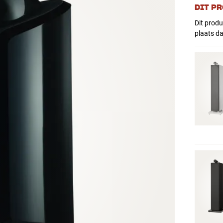
DIT P
Dit produ
plaats d