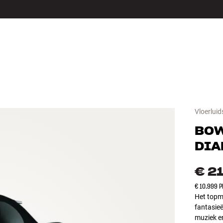
LS
ACCESSOIRES
Vloerluid
BOW
DIA
€ 2
€ 10.999 
Het topmo
fantasie
muziek en