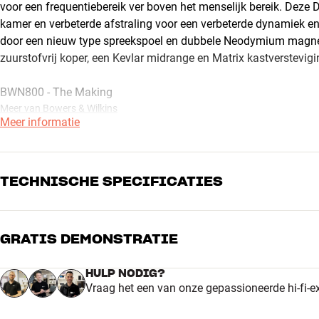
voor een frequentiebereik ver boven het menselijk bereik. Deze
kamer en verbeterde afstraling voor een verbeterde dynamiek en 
door een nieuw type spreekspoel en dubbele Neodymium magnete
zuurstofvrij koper, een Kevlar midrange en Matrix kastverstevigi
BWN800 - The Making
Meer van Bowers & Wilkins
Meer informatie
TECHNISCHE SPECIFICATIES
GRATIS DEMONSTRATIE
AFMETINGEN EN DESIGN
Kleur
Zwart
HULP NODIG?
Model / Variant
Zwart hoogglans
Vraag het een van onze gepassioneerde hi-fi-e
Gewicht (kg)
115
Gewicht verpakking (kg)
116