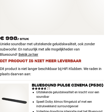
Accessoires
INSPIRATIE
MERKEN
€ 998
/
STUK
NIEUW
Unieke soundbar met uitstekende geluidskwaliteit, ook zonder
subwoofer. En natuurlijk met alle mogelijkheden van
AANBIEDINGEN
Bluesound!
Bekijk ze hier
DIT PRODUCT IS NIET MEER LEVERBAAR
Winkels
Dit product is niet langer beschikbaar bij HiFi Klubben. We raden in
Klantenservice
plaats daarvan aan:
Inloggen
Klantenservice
BLUESOUND PULSE CINEMA (P530)
Bouw met geluid
25
Uitstekende geluidskwaliteit en kracht voor een
soundbar
Speelt Dolby Atmos filmgeluid af met een
indrukwekkend surroundgevoel
Volledige draadloze integratie met het Bluesound