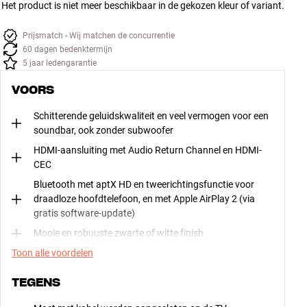
Het product is niet meer beschikbaar in de gekozen kleur of variant.
Prijsmatch - Wij matchen de concurrentie
60 dagen bedenktermijn
5 jaar ledengarantie
VOORS
Schitterende geluidskwaliteit en veel vermogen voor een
soundbar, ook zonder subwoofer
HDMI-aansluiting met Audio Return Channel en HDMI-
CEC
Bluetooth met aptX HD en tweerichtingsfunctie voor
draadloze hoofdtelefoon, en met Apple AirPlay 2 (via
gratis software-update)
Mooie en robuuste zwarte of witte finish.
Toon alle voordelen
TEGENS