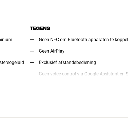
TEGENS
minium
Geen NFC om Bluetooth-apparaten te koppe
Geen AirPlay
stereogeluid
Exclusief afstandsbediening
Geen voice-control via Google Assistant en S