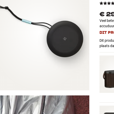
€ 2
Veel bete
accuduur
DIT P
Dit produ
plaats d