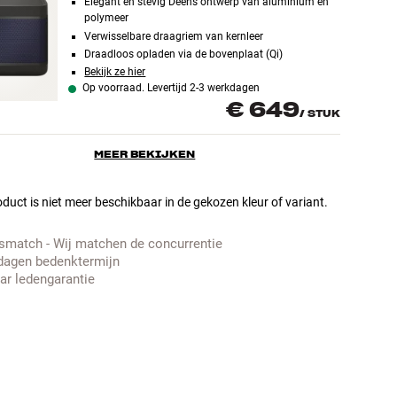
Elegant en stevig Deens ontwerp van aluminium en
polymeer
Verwisselbare draagriem van kernleer
Draadloos opladen via de bovenplaat (Qi)
Bekijk ze hier
Op voorraad. Levertijd 2-3 werkdagen
€ 649
/
STUK
MEER BEKIJKEN
duct is niet meer beschikbaar in de gekozen kleur of variant.
jsmatch - Wij matchen de concurrentie
dagen bedenktermijn
aar ledengarantie