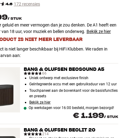
4.6
172 recensies
99
/
STUK
r geluid en meer vermogen dan je zou denken. De A1 heeft een
 van 18 uur, voor muziek en bellen onderweg.
Bekijk ze hier
RODUCT IS NIET MEER LEVERBAAR
ct is niet langer beschikbaar bij HiFi Klubben. We raden in
aarvan aan:
BANG & OLUFSEN BEOSOUND A5
66
Uniek ontwerp met exclusieve finish
Geïntegreerde accu met een gebruiksduur van 12 uur
Touchpaneel aan de bovenkant voor de basisfuncties
en presets
Bekijk ze hier
Op werkdagen voor 16:00 besteld, morgen bezorgd!
€ 1.199
/
STUK
BANG & OLUFSEN BEOLIT 20
214