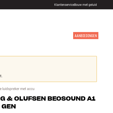
Klantenservice
Bouw met geluid
WINKELS
INLOGGEN
WINKELWAGEN
INSPIRATIE
MERKEN
NIEUW
AANBIEDINGEN
t.
e luidspreker met accu
G & OLUFSEN
BEOSOUND A1
 GEN