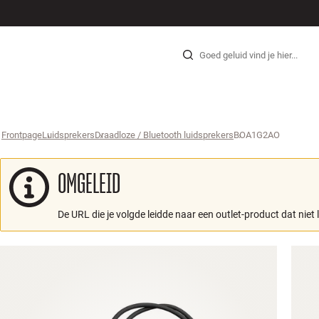
HI-FI
LUIDSPREKERS
PLATENSPELER
KOPTELEFOONS
SURROUND
TV
SYSTEEM
KABE
Skip to content
Frontpage
Luidsprekers
›
Draadloze / Bluetooth luidsprekers
›
BOA1G2AO
›
OMGELEID
De URL die je volgde leidde naar een outlet-product dat niet 