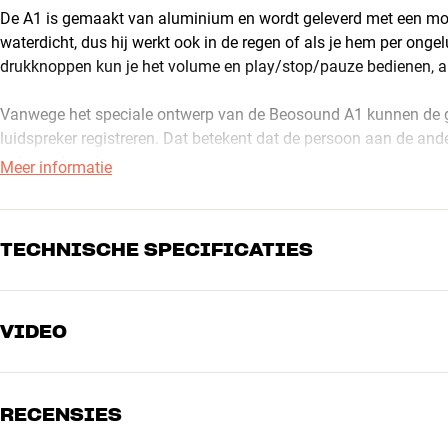
De A1 is gemaakt van aluminium en wordt geleverd met een mooi
waterdicht, dus hij werkt ook in de regen of als je hem per onge
drukknoppen kun je het volume en play/stop/pauze bedienen, als 
Vanwege het speciale ontwerp van de Beosound A1 kunnen de g
luidspreker registreren. Dat betekent dat de persoon aan de an
ook vandaan komen.
Meer informatie
Hij wordt geleverd met een leren riem en USB-C-oplaadkabel die
verkrijgbaar).
TECHNISCHE SPECIFICATIES
Ljud og Bild
(Zweeds)
Tek.no
(Noors)
VIDEO
AANSLUITINGEN
GEAVANCEERDE DRAADLOZE TECHNOLO
Draadloze overdracht
Bluetooth-ingang
BEDIENING
Deze tweede generatie van de A1 heeft Bluetooth 5.1, een extre
RECENSIES
PRODUCTINFORMATIE
verbinding. Hij ondersteunt nu ook aptX Adaptive en AAC, voor d
Accu
Ja