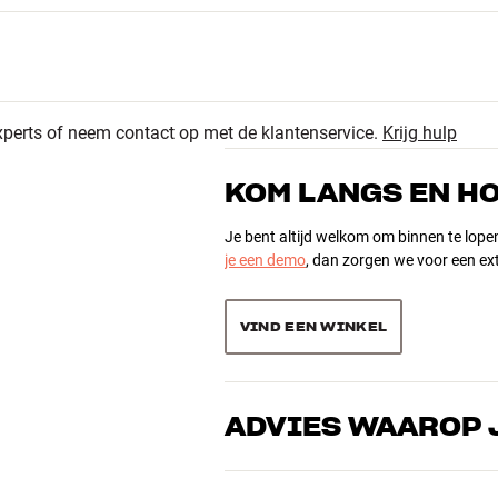
n kristalhelder geluid voor webvergaderingen en handsfree
134
t wilt. Je kunt kiezen tussen vijf instellingen, of je eigen
4.6
25
g de accu is, en de ledlampjes aan de zijkant geven hetzelfde
xperts of neem contact op met de klantenservice.
Krijg hulp
5
172 recensies
3
KOM LANGS EN H
5
Je bent altijd welkom om binnen te lope
je een demo
, dan zorgen we voor een ext
Sorteer producten op
VIND EEN WINKEL
ADVIES WAAROP 
gte x diepte)
Onze medewerkers zijn echte liefhebber
over goed geluid – voor zowel muziek a