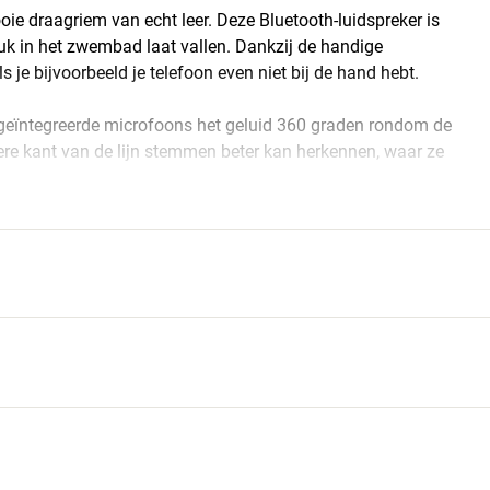
e draagriem van echt leer. Deze Bluetooth-luidspreker is
luk in het zwembad laat vallen. Dankzij de handige
je bijvoorbeeld je telefoon even niet bij de hand hebt.
eïntegreerde microfoons het geluid 360 graden rondom de
dere kant van de lijn stemmen beter kan herkennen, waar ze
 je kunt gebruiken met alle USB-wandopladers (apart
GIE MET SUPERSIMPELE
em lange accuduur en een nog stabielere draadloze
e allerbeste geluidskwaliteit van Apple- en Android-