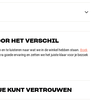
OOR HET VERSCHIL
n en te luisteren naar wat we in de winkel hebben staan.
Boek
ra goede ervaring en zetten we het juiste klaar voor je bezoek
JE KUNT VERTROUWEN
s die de producten door en door kennen en gepassioneerd zijn
ls home cinema. Vertel ons wat je zoekt, dan vinden we samen