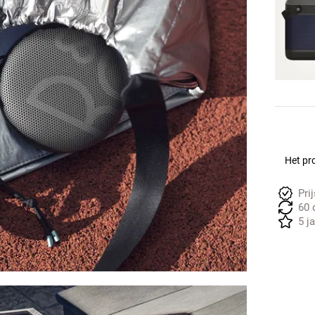
Het pro
Pri
60 
5 j