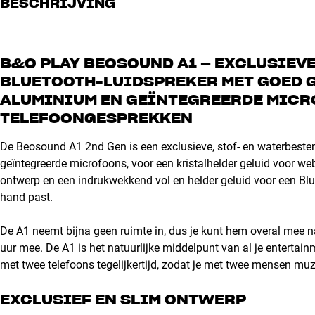
BESCHRIJVING
B&O PLAY BEOSOUND A1 – EXCLUSIEV
BLUETOOTH-LUIDSPREKER MET GOED G
ALUMINIUM EN GEÏNTEGREERDE MIC
TELEFOONGESPREKKEN
De Beosound A1 2nd Gen is een exclusieve, stof- en waterbesten
geïntegreerde microfoons, voor een kristalhelder geluid voor w
ontwerp en een indrukwekkend vol en helder geluid voor een Bluet
hand past.
De A1 neemt bijna geen ruimte in, dus je kunt hem overal mee 
uur mee. De A1 is het natuurlijke middelpunt van al je entertain
met twee telefoons tegelijkertijd, zodat je met twee mensen muz
EXCLUSIEF EN SLIM ONTWERP