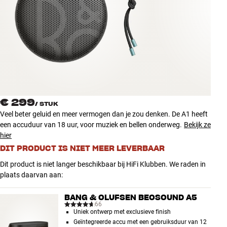
Accessoires
INSPIRATIE
MERKEN
NIEUW
€ 299
/
STUK
AANBIEDINGEN
Veel beter geluid en meer vermogen dan je zou denken. De A1 heeft
een accuduur van 18 uur, voor muziek en bellen onderweg.
Bekijk ze
hier
Winkels
Klantenservice
DIT PRODUCT IS NIET MEER LEVERBAAR
Inloggen
Dit product is niet langer beschikbaar bij HiFi Klubben. We raden in
Klantenservice
plaats daarvan aan:
Bouw met geluid
BANG & OLUFSEN BEOSOUND A5
66
Uniek ontwerp met exclusieve finish
Geïntegreerde accu met een gebruiksduur van 12