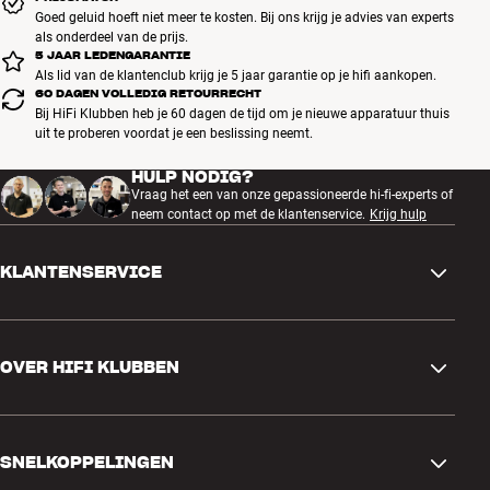
Goed geluid hoeft niet meer te kosten. Bij ons krijg je advies van experts
als onderdeel van de prijs.
5 JAAR LEDENGARANTIE
Als lid van de klantenclub krijg je 5 jaar garantie op je hifi aankopen.
60 DAGEN VOLLEDIG RETOURRECHT
Bij HiFi Klubben heb je 60 dagen de tijd om je nieuwe apparatuur thuis
uit te proberen voordat je een beslissing neemt.
HULP NODIG?
Vraag het een van onze gepassioneerde hi-fi-experts of
neem contact op met de klantenservice.
Krijg hulp
KLANTENSERVICE
Contactgegevens
OVER HIFI KLUBBEN
Vragen en antwoorden
Ruilen en retourneren
Winkel zoeken
Bestelling herroepen
SNELKOPPELINGEN
Over ons