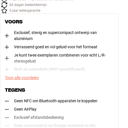
60 dagen bedenktermijn
5 jaar ledengarantie
VOORS
Exclusief, stevig en supercompact ontwerp van
aluminium
Verrassend goed en vol geluid voor het formaat
Je kunt twee exemplaren combineren voor echt L/R-
stereogeluid
Stof- en waterdicht (IP67-gecertificeerd)
Toon alle voordelen
TEGENS
Geen NFC om Bluetooth-apparaten te koppelen
Geen AirPlay
Exclusief afstandsbediening
Geen voice-control via Google Assistant en Siri