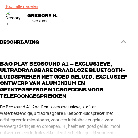
Toon alle nadelen
GREGORY H.
Hilversum
BESCHRIJVING
B&O PLAY BEOSOUND A1 – EXCLUSIEVE,
ULTRADRAAGBARE DRAADLOZE BLUETOOTH-
LUIDSPREKER MET GOED GELUID, EXCLUSIEF
ONTWERP VAN ALUMINIUM EN
GEÏNTEGREERDE MICROFOONS VOOR
TELEFOONGESPREKKEN
De Beosound A1 2nd Gen is een exclusieve, stof- en
waterbestendige, ultradraagbare Bluetooth-luidspreker met
geïntegreerde microfoons, voor een kristalhelder geluid voor
webvergaderingen en oproepen. Hij heeft een goed geluid, mooi
ontwerp en een indrukwekkend vol en helder geluid voor een