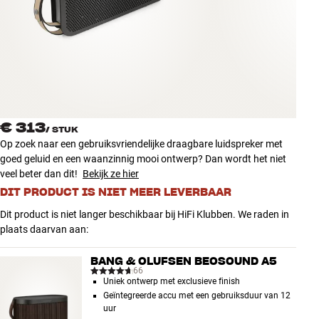
Accessoires
INSPIRATIE
MERKEN
NIEUW
€ 313
/
STUK
Op zoek naar een gebruiksvriendelijke draagbare luidspreker met
AANBIEDINGEN
goed geluid en een waanzinnig mooi ontwerp? Dan wordt het niet
veel beter dan dit!
Bekijk ze hier
DIT PRODUCT IS NIET MEER LEVERBAAR
Winkels
Klantenservice
Dit product is niet langer beschikbaar bij HiFi Klubben. We raden in
Inloggen
plaats daarvan aan:
Klantenservice
Bouw met geluid
BANG & OLUFSEN BEOSOUND A5
66
Uniek ontwerp met exclusieve finish
Geïntegreerde accu met een gebruiksduur van 12
uur