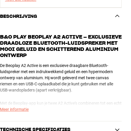
BESCHRIJVING
B&O PLAY BEOPLAY A2 ACTIVE – EXCLUSIEVE
DRAADLOZE BLUETOOTH-LUIDSPREKER MET
MOOI GELUID EN SCHITTEREND ALUMINIUM
ONTWERP
De Beoplay A2 Active is een exclusieve draagbare Bluetooth-
luidspreker met een indrukwekkend geluid en een hypermodern
ontwerp van aluminium. Hij wordt geleverd met twee canvas
riemen en een USB-C-oplaadkabel die je kunt gebruiken met alle
USB-wandopladers (apart verkrijgbaar).
Met de Beoplay-app kun je twee A2 Active's combineren tot een echt
stereosysteem. De apparaten zijn stof- en spatwaterbestendig, en
Meer informatie
de knoppen en gebieden waar aluminium en polymeer elkaar raken,
laten geen stof en water door. Er kunnen acht apparaten tegelijk
worden gepaard met de A2 Active, zodat jij en je vrienden om de
TECHNISCHE SPECIFICATIES