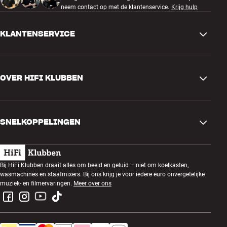
neem contact op met de klantenservice.
Krijg hulp
KLANTENSERVICE
Contactgegevens
OVER HIFI KLUBBEN
Vragen en antwoorden
Ruilen en retourneren
Winkel zoeken
Bestelling herroepen
SNELKOPPELINGEN
Over ons
Levering
Klantenclub
Cadeaubonnen
Algemene voorwaarden
Luisteravond
Bij HiFi Klubben draait alles om beeld en geluid – niet om koelkasten,
Bouwen met geluid
wasmachines en staafmixers. Bij ons krijg je voor iedere euro onvergetelijke
Privacybeleid
Prijsvragen
muziek- en filmervaringen.
Meer over ons
Montage en installatie
Werken bij HiFi Klubben
Huur een SOUNDBOKS