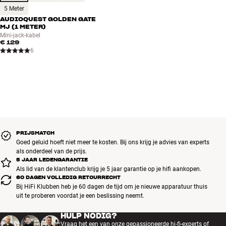
5 Meter
AUDIOQUEST GOLDEN GATE
Meer van Bang & Olufsen
MJ (1 METER)
Mini-jack-kabel
€ 129
6
PRIJSMATCH
Goed geluid hoeft niet meer te kosten. Bij ons krijg je advies van experts
als onderdeel van de prijs.
5 JAAR LEDENGARANTIE
Als lid van de klantenclub krijg je 5 jaar garantie op je hifi aankopen.
60 DAGEN VOLLEDIG RETOURRECHT
Bij HiFi Klubben heb je 60 dagen de tijd om je nieuwe apparatuur thuis
uit te proberen voordat je een beslissing neemt.
HULP NODIG?
Vraag het een van onze gepassioneerde hi-fi-experts of