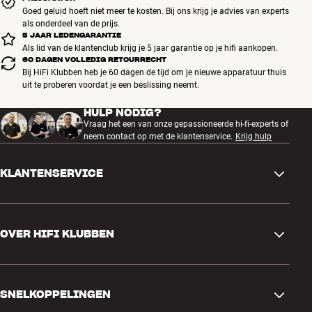
Goed geluid hoeft niet meer te kosten. Bij ons krijg je advies van experts
als onderdeel van de prijs.
5 JAAR LEDENGARANTIE
Als lid van de klantenclub krijg je 5 jaar garantie op je hifi aankopen.
60 DAGEN VOLLEDIG RETOURRECHT
Bij HiFi Klubben heb je 60 dagen de tijd om je nieuwe apparatuur thuis
uit te proberen voordat je een beslissing neemt.
HULP NODIG?
Vraag het een van onze gepassioneerde hi-fi-experts of
neem contact op met de klantenservice.
Krijg hulp
KLANTENSERVICE
Contactgegevens
OVER HIFI KLUBBEN
Vragen en antwoorden
Ruilen en retourneren
Winkel zoeken
Bestelling herroepen
SNELKOPPELINGEN
Over ons