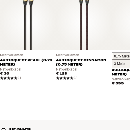
Meer varianten
Meer varianten
0.75 Mete
AUDIOQUEST PEARL (0.75
AUDIOQUEST CINNAMON
3 Meter
METER)
(0.75 METER)
Netwerkkabel
Netwerkkabel
AUDIOQU
€ 36
€ 129
METER)
21
28
Netwerkkab
€ 599
PRIJSMATCH