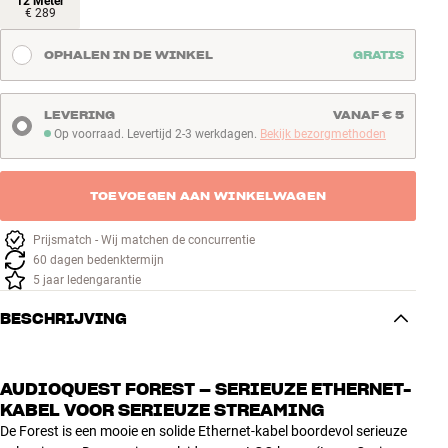
12 Meter
€ 289
OPHALEN IN DE WINKEL
GRATIS
LEVERING
VANAF € 5
Op voorraad. Levertijd 2-3 werkdagen.
Bekijk bezorgmethoden
Op voorraad. Levertijd 2-3 werkdagen
TOEVOEGEN AAN WINKELWAGEN
Prijsmatch - Wij matchen de concurrentie
60 dagen bedenktermijn
5 jaar ledengarantie
BESCHRIJVING
AUDIOQUEST FOREST – SERIEUZE ETHERNET-
KABEL VOOR SERIEUZE STREAMING
De Forest is een mooie en solide Ethernet-kabel boordevol serieuze