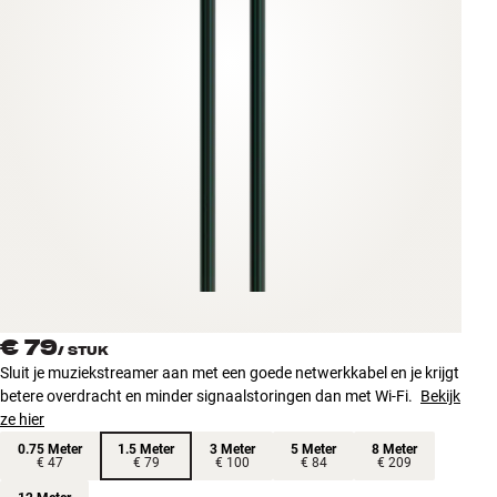
Accessoires
INSPIRATIE
MERKEN
NIEUW
AANBIEDINGEN
Winkels
Klantenservice
€ 79
Inloggen
/
STUK
Klantenservice
Sluit je muziekstreamer aan met een goede netwerkkabel en je krijgt
Bouw met geluid
betere overdracht en minder signaalstoringen dan met Wi-Fi.
Bekijk
ze hier
0.75 Meter
1.5 Meter
3 Meter
5 Meter
8 Meter
€ 47
€ 79
€ 100
€ 84
€ 209